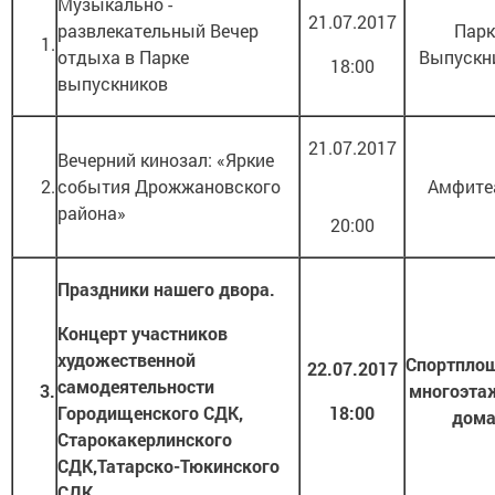
Музыкально -
21.07.2017
развлекательный Вечер
Парк
1.
отдыха в Парке
Выпускн
18:00
выпускников
21.07.2017
Вечерний кинозал: «Яркие
2.
события Дрожжановского
Амфите
района»
20:00
Праздники нашего двора.
Концерт участников
художественной
Спортпло
22.07.2017
самодеятельности
3.
многоэта
Городищенского СДК,
18:00
дом
Старокакерлинского
СДК,Татарско-Тюкинского
СДК