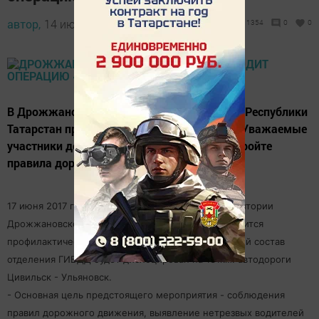
автор,
14 июня 2017 - 08:03
1354
0
0
В Дрожжановском муниципальном районе Республики
Татарстан проводится операция "Тоннель". Уважаемые
участники дорожного движения, не игнориройте
правила дорожного движения!
17 июня 2017 года, с 19.00 часов до 20.30, на территории
Дрожжановского муниципального района, проводится
профилактическое мероприятие «Тоннель». Личный состав
отделения ГИБДД будет дислоцирован на 131км. автодороги
Цивильск - Ульяновск.
- Основная цель предстоящего мероприятия - соблюдения
правил дорожного движения, выявление нетрезвых водителей