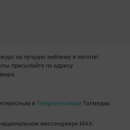
онкурс на лучшую эмблему и логотип
анты присылайте по адресу
нваря.
интересным в
Telegram-канале
Татмедиа
в национальном мессенджере MАХ: