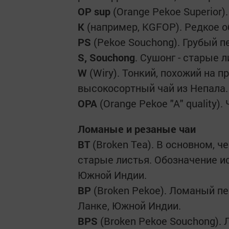
OP sup
(Orange Pekoe Superior)
K
(например, KGFOP). Редкое о
PS
(Pekoe Souchong). Грубый пе
S, Souchong
. Сушонг - старые л
W
(Wiry). Тонкий, похожий на 
высокосортный чай из Непала.
OPA
(Orange Pekoe "A" quality)
Ломаные и резаные чаи
BT
(Broken Tea). В основном, 
старые листья. Обозначение ис
Южной Индии.
BP
(Broken Pekoe). Ломаный пе
Ланке, Южной Индии.
BPS
(Broken Pekoe Souchong).