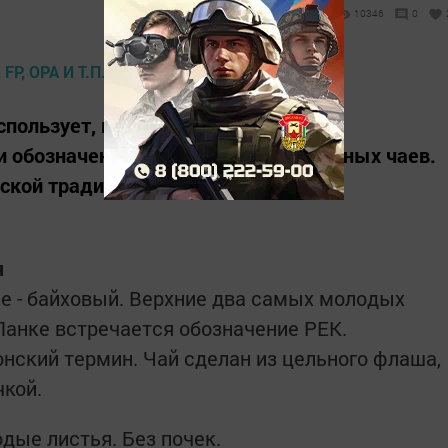
10346
0
пользует, в основном, европейская
и обозначения применяются для черных чаев.
йской традиции.
я
ние - байховый. Верхние два самых молодых
и-Ланке встречается обозначение PEK.
онский термин. Чай сделан из цельного флаша,
чкой.
дые листья. Без почек.