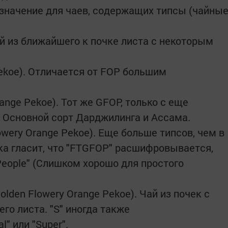
означение для чаев, содержащих типсы (чайны
ай из ближайшего к почке листа с некоторым
Pekoe). Отличается от FOP большим
range Pekoe). Тот же GFOP, только с еще
 Основной сорт Дарджилинга и Ассама.
lowery Orange Pekoe). Еще больше типсов, чем в
ка гласит, что "FTGFOP" расшифровывается,
 People" (Слишком хорошо для простого
olden Flowery Orange Pekoe). Чай из почек с
о листа. "S" иногда также
" или "Super".