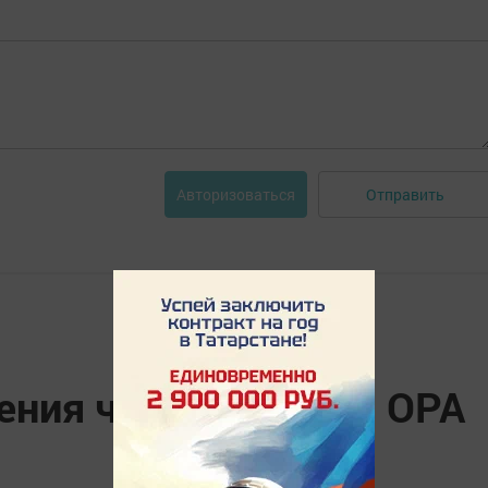
Отправить
Авторизоваться
ния чая (Pekoe, FP, OPA