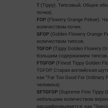
T
(Tippy). Типсовый. Общее об
почки).
FOP
(Flowery Orange Pekoe). Ч
количеством почек.
GFOP
(Golden Flowery Orange 
количеством типсов.
TGFOP
(Tippy Golden Flowery O
большим содержанием типсов.
FTGFOP
(Finest Tippy Golden F
TGFOP. Старая английская шут
как "Far Too Good For Ordinary
человека).
SFTGFOP
(Supreme Fine Tippy G
небольшим количеством верхнег
расшифровывается, как "Special