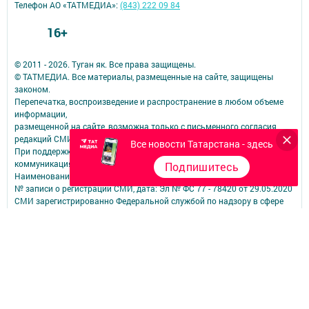
Телефон АО «ТАТМЕДИА»:
(843) 222 09 84
16+
© 2011 - 2026. Туган як. Все права защищены.
© ТАТМЕДИА. Все материалы, размещенные на сайте, защищены
законом.
Перепечатка, воспроизведение и распространение в любом объеме
информации,
размещенной на сайте, возможна только с письменного согласия
редакций СМИ.
Все новости Татарстана - здесь
При поддержке Республиканского агентства по печати и массовым
коммуникациям.
Подпишитесь
Наименование СМИ: Туган як
№ записи о регистрации СМИ, дата: Эл № ФС 77 - 78420 от 29.05.2020
СМИ зарегистрированно Федеральной службой по надзору в сфере
связи,
информационных технологий и массовых коммуникаций
ФИО главного редактора: Фаизова Гулия Вакифовна
Адрес редакции: 422470, Российская Федерация, Республика
Татарстан, Дрожжановский район, село Старое Дрожжаное улица
А.Абязова, д.5
Телефон редакции: Тел.: 8 (843-75) 2-26-42 Факс: 8 (843-75) 2-23-43
Для сообщений о фактах коррупции электронная почта редакции: