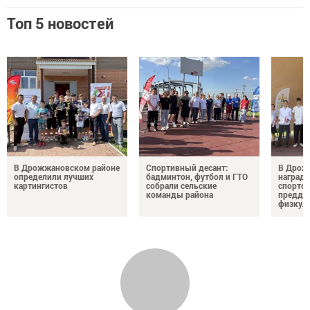
Топ 5 новостей
В Дрожжановском районе
Спортивный десант:
В Дрож
определили лучших
бадминтон, футбол и ГТО
награди
картингистов
собрали сельские
спортсм
команды района
преддв
физкул