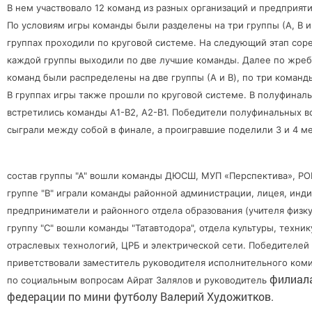
В нем участвовало 12 команд из разных организаций и предприяти
По условиям игры команды были разделены на три группы (А, B и 
группах проходили по круговой системе. На следующий этап сор
каждой группы выходили по две лучшие команды. Далее по жре
команд были распределены на две группы (А и B), по три команд
В группах игры также прошли по круговой системе. В полуфинал
встретились команды А1-B2, А2-B1. Победители полуфинальных в
сыграли между собой в финале, а проигравшие поделили 3 и 4 ме
состав группы "А" вошли команды ДЮСШ, МУП «Перспектива», РО
группе "В" играли команды районной администрации, лицея, инд
предприниматели и районного отдела образования (учителя физку
группу "С" вошли команды "Татавтодора", отдела культуры, техни
отраслевых технологий, ЦРБ и электрической сети. Победителей
приветствовали заместитель руководителя исполнительного коми
филиал
по социальным вопросам Айрат Залялов и руководитель
федерации по мини футболу Валерий Художитков.