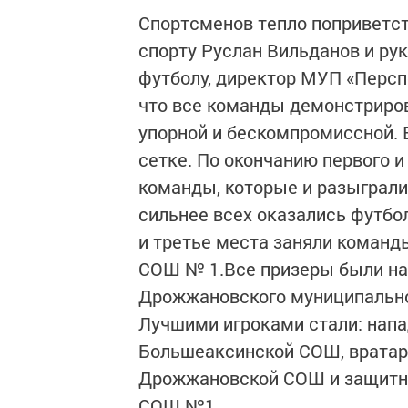
Спортсменов тепло поприветст
спорту Руслан Вильданов и ру
футболу, директор МУП «Персп
что все команды демонстриров
упорной и бескомпромиссной. 
сетке. По окончанию первого и
команды, которые и разыграли 
сильнее всех оказались футб
и третье места заняли коман
СОШ № 1.Все призеры были н
Дрожжановского муниципальног
Лучшими игроками стали: нап
Большеаксинской СОШ, вратарь
Дрожжановской СОШ и защитн
СОШ №1.