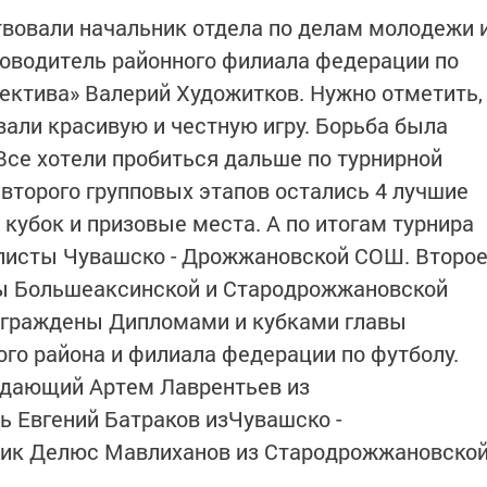
вовали начальник отдела по делам молодежи 
ководитель районного филиала федерации по
ектива» Валерий Художитков. Нужно отметить,
али красивую и честную игру. Борьба была
Все хотели пробиться дальше по турнирной
 второго групповых этапов остались 4 лучшие
кубок и призовые места. А по итогам турнира
олисты Чувашско - Дрожжановской СОШ. Второ
ды Большеаксинской и Стародрожжановской
аграждены Дипломами и кубками главы
о района и филиала федерации по футболу.
адающий Артем Лаврентьев из
 Евгений Батраков изЧувашско -
ик Делюс Мавлиханов из Стародрожжановско