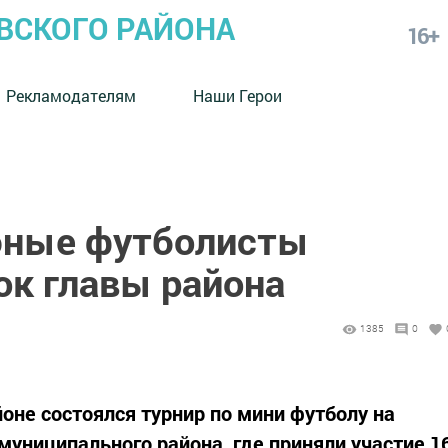
СКОГО РАЙОНА
16+
Рекламодателям
Наши Герои
ные футболисты
ок главы района
1385
0
не состоялся турнир по мини футболу на
униципального района, где приняли участие 1