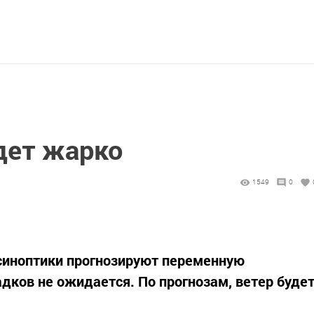
дет жарко
1549
0
е синоптики прогнозируют переменную
дков не ожидается. По прогнозам, ветер буде