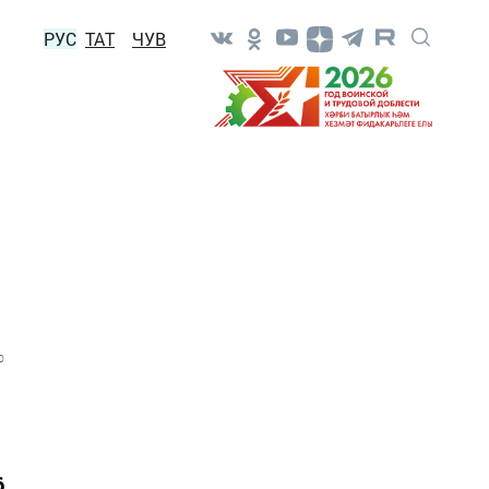
РУС
ТАТ
ЧУВ
0
6