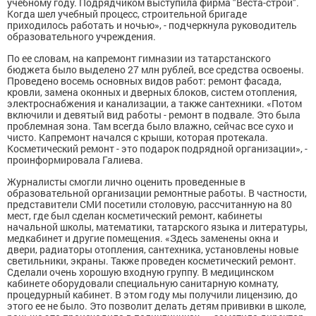
учебному году. Подрядчиком выступила фирма "Веста-строй".
Когда шел учебный процесс, строительной бригаде
приходилось работать и ночью», - подчеркнула руководитель
образовательного учреждения.
По ее словам, на капремонт гимназии из татарстанского
бюджета было выделено 27 млн рублей, все средства освоены.
Проведено восемь основных видов работ: ремонт фасада,
кровли, замена оконных и дверных блоков, систем отопления,
электроснабжения и канализации, а также сантехники. «Потом
включили и девятый вид работы - ремонт в подвале. Это была
проблемная зона. Там всегда было влажно, сейчас все сухо и
чисто. Капремонт начался с крыши, которая протекала.
Косметический ремонт - это подарок подрядной организации», -
проинформировала Галиева.
Журналисты смогли лично оценить проведенные в
образовательной организации ремонтные работы. В частности,
представители СМИ посетили столовую, рассчитанную на 80
мест, где был сделан косметический ремонт, кабинеты
начальной школы, математики, татарского языка и литературы,
медкабинет и другие помещения. «Здесь заменены окна и
двери, радиаторы отопления, сантехника, установлены новые
светильники, экраны. Также проведен косметический ремонт.
Сделали очень хорошую входную группу. В медицинском
кабинете оборудовали специальную санитарную комнату,
процедурный кабинет. В этом году мы получили лицензию, до
этого ее не было. Это позволит делать детям прививки в школе,