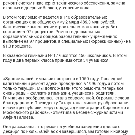
ремонт систем инженерно-технического обеспечения, замена
оконных и дверных блоков, утепление пола.
В этом году ремонт ведется в 146 образовательных
организациях на общую сумму 2 млрд 489,3 млн рублей.
Фактическое выполнение строительно-монтажных работ
составляет 97 процентов. Ремонт в дошкольных
образовательных и общеобразовательных учреждениях
выполнен на 97 процентов, в специальных (коррекционных) - на
91,3 процента.
В казанской гимназии № 17 числятся 456 школьников. В этом
году в два первых класса принимаются 54 учащихся.
«Здание нашей гимназии построено в 1950 году. Последний
капитальный ремонт здесь проводился в 1996 году, а потом
только текущий. Мы долго ждали этого ремонта, теперь все
очень рады - коллектив гимназии, учащиеся и родители.
Гимназия преобразилась, стала современной. Огромные слова
благодарности Президенту Татарстана, министру образования
и науки республики, мэру города, администрации Кировского и
Московского районов», - отметила в беседе с журналистами
Алфия Галиева.
Она рассказала, что ремонт в учебном заведении длился с
декабря по июль. «Сейчас он завершился, мы готовы к новому