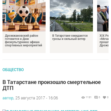
Дрожжановский район
В Татарстане ожидаются
XIX Рел
готовится к Дню
грозы и сильный ветер
«Мочале
физкультурника: афиша
прошли
спортивных мероприятий
Дрожжа
ОБЩЕСТВО
В Татарстане произошло смертельное
ДТП
автор,
25 августа 2017 - 16:06
1131
0
0