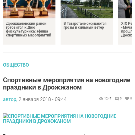
Дрожжановский район
В Татарстане ожидаются
XIX Рел
готовится к Дню
грозы и сильный ветер
«Мочале
физкультурника: афиша
прошли
спортивных мероприятий
Дрожжа
ОБЩЕСТВО
Спортивные мероприятия на новогодние
праздники в Дрожжаном
автор,
2 января 2018 - 09:44
1247
0
0