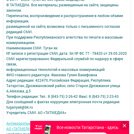
© ТАТМЕДИА. Все материалы, размещенные на сайте, защищены
законом.
Перепечатка, воспроизведение и распространение в любом объеме
информации,
размещенной на сайте, возможна только с письменного согласия
редакций СМИ.
При поддержке Республиканского агентства по печати и массовым
коммуникациям.
Наименование СМИ: Туган як
№ записи о регистрации СМИ, дата: Эл № ФС 77 - 78420 от 29.05.2020
СМИ зарегистрированно Федеральной службой по надзору в сфере
связи,
информационных технологий и массовых коммуникаций
ФИО главного редактора: Фаизова Гулия Вакифовна
Адрес редакции: 422470, Российская Федерация, Республика
Татарстан, Дрожжановский район, село Старое Дрожжаное улица
А.Абязова, д.5
Телефон редакции: Тел.: 8 (843-75) 2-26-42 Факс: 8 (843-75) 2-23-43
Для сообщений о фактах коррупции электронная почта редакции:
tuganyak@bk.ru
Учредитель СМИ: АО «ТАТМЕДИА»
Антикоррупционная политика
Все новости Татарстана - здесь
АО «ТАТМЕДИА» использует «cookie»
для персонализации сервисов и