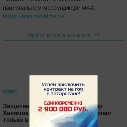
национальном мессенджере MАХ:
https://max.ru/tatmedia
Перейти на страницу новости
СПОРТ
Защитник ХК «Чебоксары» Ленар
Халимов: «В большой хоккей я попал
только в 14 лет»