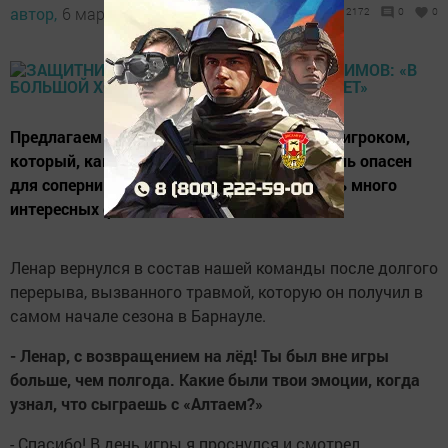
автор,
6 марта 2018 - 18:32
2172
0
0
Предлагаем вашему вниманию интервью с игроком,
который, как разведчик, незаметен, но очень опасен
для соперника. В биографии которого очень много
интересных фактов.
Ленар вернулся в состав нашей команды после долгого
перерыва, вызванного травмой, которую он получил в
самом начале сезона в Барнауле.
- Ленар, с возвращением на лёд! Ты был вне игры
больше, чем полгода. Какие были твои эмоции, когда
узнал, что сыграешь с «Алтаем?»
- Спасибо! В день игры я проснулся и смотрел