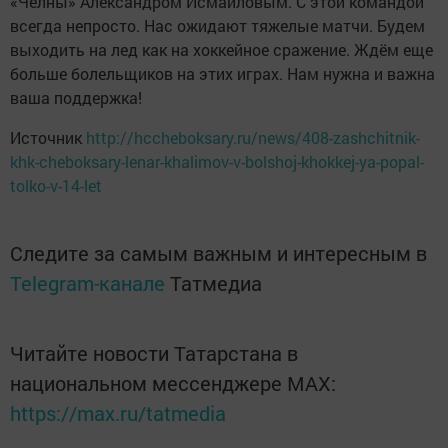
«Челны» Александром Исмайловым. С этой командой
всегда непросто. Нас ожидают тяжелые матчи. Будем
выходить на лед как на хоккейное сражение. Ждём еще
больше болельщиков на этих играх. Нам нужна и важна
ваша поддержка!
Источник
http://hccheboksary.ru/news/408-zashchitnik-
khk-cheboksary-lenar-khalimov-v-bolshoj-khokkej-ya-popal-
tolko-v-14-let
Следите за самым важным и интересным в
Telegram-канале
Татмедиа
Читайте новости Татарстана в
национальном мессенджере MАХ:
https://max.ru/tatmedia