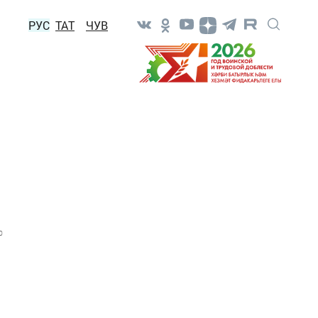
РУС
ТАТ
ЧУВ
0