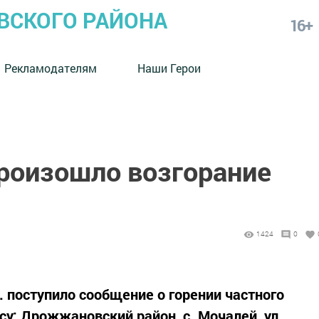
СКОГО РАЙОНА
16+
Рекламодателям
Наши Герои
роизошло возгорание
1424
0
н. поступило сообщение о горении частного
у: Дрожжановский район, с. Мочалей, ул.