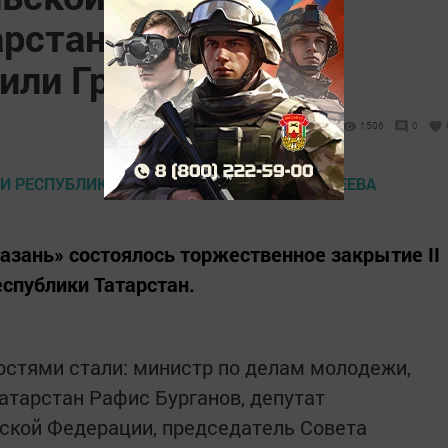
арстан Зульфата
дили Грамотой
1506
0
Казань» состоялось торжественное закрытие II
спублики Татарстан.
стями стали: министр по делам молодежи,
атарстан Рафис Бурганов, депутат
ской Федерации, председатель Совета