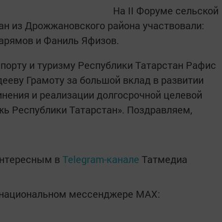
На II Форуме сельской
н из Дрожжановского района участвовали:
арямов и Фаниль Яфизов.
порту и туризму Республики Татарстан Рафис
дееву Грамоту за большой вклад в развитии
нения и реализации долгосрочной целевой
ь Республики Татарстан». Поздравляем,
интересным в
Telegram-канале
Татмедиа
в национальном мессенджере MАХ: