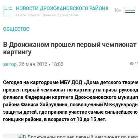
НОВОСТИ ДРОЖЖАНОВСКОГО РАЙОНА
16+
Газета "Туган як" - Дрожжановский район
ОБЩЕСТВО
В Дрожжаном прошел первый чемпионат
картингу
автор,
26 мая 2016 - 18:08
1
Сегодня на картодроме МБУ ДОД «Дома детского творч
прошел первый чемпионат по картингу на призы руково
филиала Федерации картинга Дрожжановского муницип
района Фаниса Хайруллина, посвященный Международ
защиты детей, где приняли участие самые сильнейшее 
гонщики района, в возрасте от 10 до 15 лет.