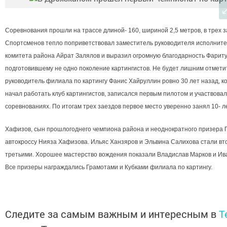
Соревнования прошли на трассе длиной- 160, шириной 2,5 метров, в трех з
Спортсменов тепло поприветствовал заместитель руководителя исполните
комитета района Айрат Залялов и выразил огромную благодарность Фариту
подготовившему не одно поколение картингистов. Не будет лишним отметит
руководитель филиала по картингу Фанис Хайруллин ровно 30 лет назад, ко
начал работать клуб картингистов, записался первым пилотом и участвова
соревнованиях.
По итогам трех заездов первое место уверенно занял 10- 
Хафизов, сын прошлогоднего чемпиона района и неоднократного призера 
автокроссу Нияза Хафизова. Ильяс Ханзяров и Эльвина Салихова стали вт
третьими. Хорошее мастерство вождения показали Владислав Марков и Ив
Все призеры награждались Грамотами и Кубками филиала по картингу.
Следите за самым важным и интересным в
T