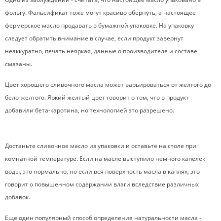
фольгу. Фальсификат тоже могут красиво обернуть, а настоящее
фермерское масло продавать в бумажной упаковке. На упаковку
следует обратить внимание в случае, если продукт завернут
неаккуратно, печать неяркая, данные о производителе и составе
смазаны.
Цвет хорошего сливочного масла может варьироваться от желтого до
бело-желтого. Яркий желтый цвет говорит о том, что в продукт
добавили бета-каротина, но технологией это разрешено.
Достаньте сливочное масло из упаковки и оставьте на столе при
комнатной температуре. Если на масле выступило немного капелек
воды, это нормально, но если вся поверхность масла в каплях, это
говорит о повышенном содержании влаги вследствие различных
добавок.
Еще один популярный способ определения натуральности масла -