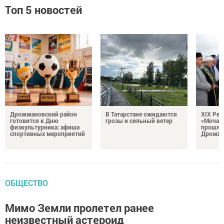
Топ 5 новостей
Дрожжановский район
В Татарстане ожидаются
XIX Рел
готовится к Дню
грозы и сильный ветер
«Мочале
физкультурника: афиша
прошли
спортивных мероприятий
Дрожжа
ОБЩЕСТВО
Мимо Земли пролетел ранее
неизвестный астероид