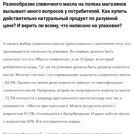
Разнообразие сливочного масла на полках магазинов
вызывает много вопросов у потребителей. Как купить
действительно натуральный продукт по разумной
цене? И верить ли всему, что написано на упаковке?
А начать выбор сливочного масла нужно именно с прочтения того, что
производитель написал на упаковке. Во-первых, должно быть
написано что это «Масло сливочное», а не «Спред», в который
добавляются жиры. Тут же на упаковке должна быть указана жирность
масла. Многие считают, что «правильная» жирность сливочного масла
- 82,5%. Однако на самом деле жирность зависит от квалификации
сливочного масла. Например, вторая по популярности жирность масла
- 72,5% относится к разряду крестьянского масла (иногда оно так и
называется - «Масло крестьянское»). Можно встретить масло с
жирностью 61,5%, относящееся к бутербродным. И даже чайное масло
с жирностью 50%. Все это варианты нормы.
Одно из заблуждений - считать, что настоящее масло упаковано в