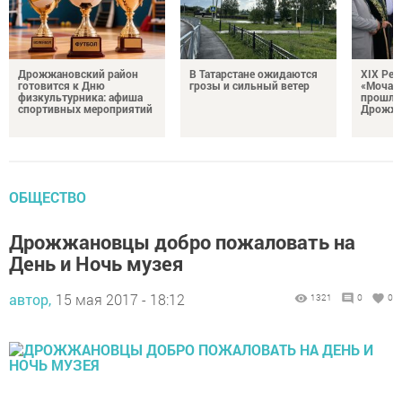
Дрожжановский район
В Татарстане ожидаются
XIX Рел
готовится к Дню
грозы и сильный ветер
«Мочале
физкультурника: афиша
прошли
спортивных мероприятий
Дрожжа
ОБЩЕСТВО
Дрожжановцы добро пожаловать на
День и Ночь музея
автор,
15 мая 2017 - 18:12
1321
0
0