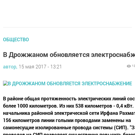
ОБЩЕСТВО
В Дрожжаном обновляется электроснаб
автор,
15 мая 2017 - 13:21
1
В районе общая протяженность электрических линий со
более 1000 километров. Из них 538 километров - 0,4 кВт
начальника районной электрической сети Ирфана Рахма
156 километров линии голыми проводами заменены на
самонесущие изолированные провода системы (СИП). "
проводов на СИП позволяет существенно повысить безо