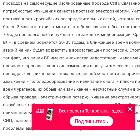
проводов на самонесущие изолированные провода СИП. Связанно 
потребностью улучшения качества поставки электроэнергии. Учи
протяжённость российских распределительных сетей, которые с
более 3 млн. км, стоит отметить, что большая часть была построе
70годы прошлого века и нуждается в замене и модернизации. Ср
ВЛН, в среднем ровняется 30-35 годам, в ближайшее время коли
аварий на них будет возрастать в возрастающей прогрессии. Стои
тот факт, что линии ВЛ имеют множество недостатков: -малая ме
прочность провода;- короткие замыкания в результате схлестыва
проводов;- возникновения пожаров в лесной местности по причи
замыканий;- гололедообразование и налипание снега; - пляска п
время ураганов, их обрыв или замыкание;- несчастные случаи в р
обрыва провода;- электрические потери;- хищение электроэнерги
вырубка ветвей в лесной местности. Переоснащение ВЛ необходи
Все новости Татарстана - здесь
применением новых технологий, одной из которых является заме
Подпишитесь
СИП, позволяющая минимизировать затраты на монтаж и ремонты,
проблемы аварийности",- комментирует Ирфан Лотфуллович.