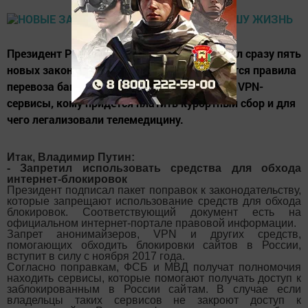
Президент России Владимир Путин подписал сразу пять
новых законов. Рассказываем, как изменятся правила
перевоза багажа, что ждет мессенджеры и VPN-
сервисы, кому придется платить курортный сбор и для
чего легализовали телемедицину.
Итак, Владимир Путин:
- Запретил использовать средства для обхода
интернет-блокировок
Президент подписал пакет поправок к законодательству,
которые запрещают использование средств для обхода
блокировок. Соответствующий документ есть на
официальном интернет-портале правовой информации.
Запрет анонимайзеров, VPN и других средств,
помогающих обходить блокировки сайтов в России,
вступит в силу с ноября 2017 года.
Согласно поправкам, ФСБ и МВД получат полномочия
находить сервисы, которые помогают получать доступ к
заблокированным в России сайтам. В случае если
владельцы таких сервисов не закроют доступ к