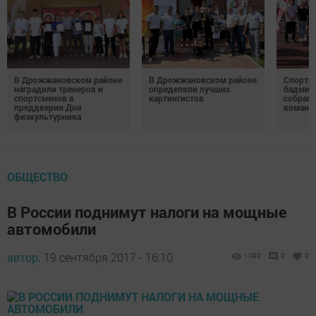
В Дрожжановском районе
В Дрожжановском районе
Спортив
наградили тренеров и
определили лучших
бадминт
спортсменов в
картингистов
собрали
преддверии Дня
команд
физкультурника
ОБЩЕСТВО
В России поднимут налоги на мощные
автомобили
автор,
19 сентября 2017 - 16:10
1090
0
0