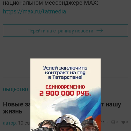
национальном мессенджере MАХ:
https://max.ru/tatmedia
Перейти на страницу новости
ОБЩЕСТВО
Новые законы, которые изменят нашу
жизнь
автор,
19 сентября 2017 - 16:41
1155
0
0