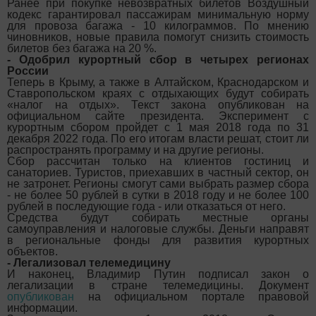
Ранее при покупке невозвратных билетов Воздушный
кодекс гарантировал пассажирам минимальную норму
для провоза багажа - 10 килограммов. По мнению
чиновников, новые правила помогут снизить стоимость
билетов без багажа на 20 %.
- Одобрил курортный сбор в четырех регионах
России
Теперь в Крыму, а также в Алтайском, Краснодарском и
Ставропольском краях с отдыхающих будут собирать
«налог на отдых». Текст закона опубликован на
официальном сайте президента. Эксперимент с
курортным сбором пройдет с 1 мая 2018 года по 31
декабря 2022 года. По его итогам власти решат, стоит ли
распространять программу и на другие регионы.
Сбор рассчитан только на клиентов гостиниц и
санаториев. Туристов, приехавших в частный сектор, он
не затронет. Регионы смогут сами выбрать размер сбора
- не более 50 рублей в сутки в 2018 году и не более 100
рублей в последующие года - или отказаться от него.
Средства будут собирать местные органы
самоуправления и налоговые службы. Деньги направят
в региональные фонды для развития курортных
объектов.
- Легализовал телемедицину
И наконец, Владимир Путин подписал закон о
легализации в стране телемедицины. Документ
опубликован
на официальном портале правовой
информации.