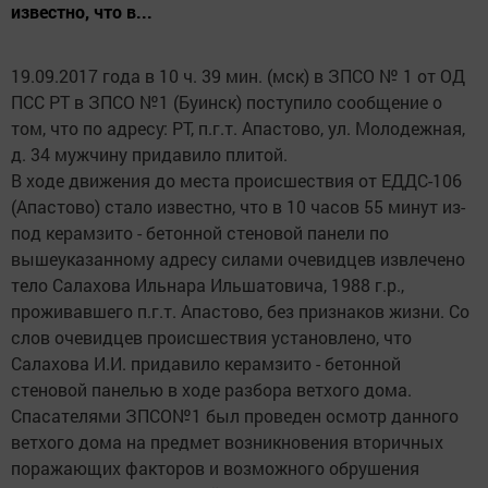
известно, что в...
19.09.2017 года в 10 ч. 39 мин. (мск) в ЗПСО № 1 от ОД
ПСС РТ в ЗПСО №1 (Буинск) поступило сообщение о
том, что по адресу: РТ, п.г.т. Апастово, ул. Молодежная,
д. 34 мужчину придавило плитой.
В ходе движения до места происшествия от ЕДДС-106
(Апастово) стало известно, что в 10 часов 55 минут из-
под керамзито - бетонной стеновой панели по
вышеуказанному адресу силами очевидцев извлечено
тело Салахова Ильнара Ильшатовича, 1988 г.р.,
проживавшего п.г.т. Апастово, без признаков жизни. Со
слов очевидцев происшествия установлено, что
Салахова И.И. придавило керамзито - бетонной
стеновой панелью в ходе разбора ветхого дома.
Спасателями ЗПСО№1 был проведен осмотр данного
ветхого дома на предмет возникновения вторичных
поражающих факторов и возможного обрушения