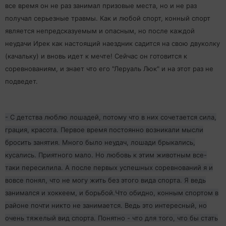
все время он не раз занимал призовые места, но и не раз
получал серьезные травмы. Как и любой спорт, конный спорт
является непредсказуемым и опасным, но после каждой
неудачи Ирек как настоящий наездник садится на свою двуколку
(качальку) и вновь идет к мечте! Сейчас он готовится к
соревнованиям, и знает что его "Леруаль Люк" и на этот раз не
подведет.
- С детства люблю лошадей, потому что в них сочетается сила,
грация, красота. Первое время постоянно возникали мысли
бросить занятия. Много было неудач, лошади брыкались,
кусались. Приятного мало. Но любовь к этим животным все-
таки пересилила. А после первых успешных соревнований я и
вовсе понял, что не могу жить без этого вида спорта. Я ведь
занимался и хоккеем, и борьбой.Что обидно, конным спортом в
районе почти никто не занимается. Ведь это интересный, но
очень тяжелый вид спорта. Понятно - что для того, что бы стать