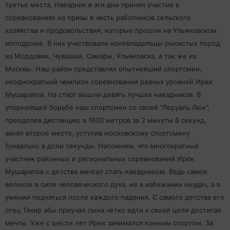
третье места. Наездник в эти дни принял участие в
соревнованиях на призы в честь работников сельского
хозяйства и продовольствия, которые прошли на Ульяновском
ипподроме. В них участвовали коневладельцы рысистых пород
из Мордовии, Чувашии, Самары, Ульяновска, а так же из
Москвы. Наш район представлял опытнейший спортсмен,
неоднократный чемпион соревнований разных уровней Ирек
Мушарапов. На старт вышли девять лучших наездников. В
упорнейщей борьбе наш спортсмен со своей "Леруаль Люк",
преодолев дистанцию в 1600 метров за 2 минуты 6 секунд,
занял второе место, уступив московскому спортсмену
буквально в доли секунды. Напомним, что многократный
участник районных и региональных соревнований Ирек
Мушарапов с детства мечтал стать наездником. Ведь самое
великое в силе человеческого духа, не в избежании неудач, а в
умении подняться после каждого падения. С самого детства его
отец Тахир абы приучал сына четко идти к своей цели достигая
мечты. Уже с шести лет Ирек занимался конным спортом. За