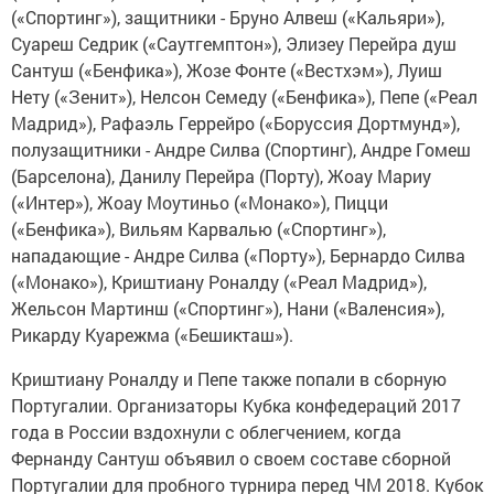
(«Спортинг»), защитники - Бруно Алвеш («Кальяри»),
Суареш Седрик («Саутгемптон»), Элизеу Перейра душ
Сантуш («Бенфика»), Жозе Фонте («Вестхэм»), Луиш
Нету («Зенит»), Нелсон Семеду («Бенфика»), Пепе («Реал
Мадрид»), Рафаэль Геррейро («Боруссия Дортмунд»),
полузащитники - Андре Силва (Спортинг), Андре Гомеш
(Барселона), Данилу Перейра (Порту), Жоау Мариу
(«Интер»), Жоау Моутиньо («Монако»), Пицци
(«Бенфика»), Вильям Карвалью («Спортинг»),
нападающие - Андре Силва («Порту»), Бернардо Силва
(«Монако»), Криштиану Роналду («Реал Мадрид»),
Жельсон Мартинш («Спортинг»), Нани («Валенсия»),
Рикарду Куарежма («Бешикташ»).
Криштиану Роналду и Пепе также попали в сборную
Португалии. Организаторы Кубка конфедераций 2017
года в России вздохнули с облегчением, когда
Фернанду Сантуш объявил о своем составе сборной
Португалии для пробного турнира перед ЧМ 2018. Кубок