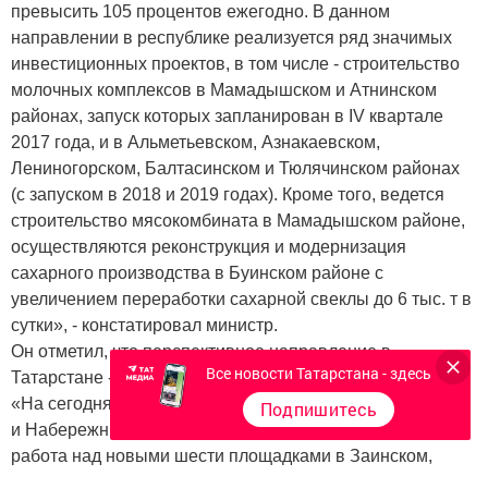
превысить 105 процентов ежегодно. В данном
направлении в республике реализуется ряд значимых
инвестиционных проектов, в том числе - строительство
молочных комплексов в Мамадышском и Атнинском
районах, запуск которых запланирован в IV квартале
2017 года, и в Альметьевском, Азнакаевском,
Лениногорском, Балтасинском и Тюлячинском районах
(с запуском в 2018 и 2019 годах). Кроме того, ведется
строительство мясокомбината в Мамадышском районе,
осуществляются реконструкция и модернизация
сахарного производства в Буинском районе с
увеличением переработки сахарной свеклы до 6 тыс. т в
сутки», - констатировал министр.
Он отметил, что перспективное направление в
Все новости Татарстана - здесь
Татарстане - создание сети агропромышленных парков.
«На сегодня в республике уже работают парки в Казани
Подпишитесь
и Набережных Челнах. В настоящее время ведется
работа над новыми шести площадками в Заинском,
Альметьевском, Кукморском, Дрожжановском,