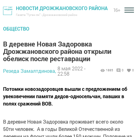
НОВОСТИ ДРОЖЖАНОВСКОГО РАЙОНА
16+
Газета "Туган як" - Дрожжановский район
ОБЩЕСТВО
В деревне Новая Задоровка
Дрожжановского района открыли
обелиск после реставрации
8 мая 2022 -
Резеда Замалтдинова,
1885
0
0
22:58
Потомки новозадоровцев вышли с предложением об
увековечении памяти дедов-односельчан, павших в
полях сражений ВОВ.
В деревне Новая Задоровка проживает всего около
50ти человек. А в годы Великой Отечественной из
деревни на фронт ушли более 150 мужчин. Половине из