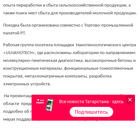
опыта переработки и сбыта сельскохозяйственной продукции, а
также поиск мест сбыта для производителей молочной продукции.
Поездка была организована совместно с Торгово-промышленной
палатой РТ.
Рабочая группа посетила площадки Нанотехнологического центра
«ULNANOTECH», где расположены лаборатории по направлениям:
молекулярно-генетическая диагностика, высокопрочные бетоны и
конструкционные материалы, функциональные тонкоплёночные
покрытия, металломатричные композиты, разработка
электронных устройств.
На презентации инвестиционного потенциала Ульяновской
Все новости Татарстана - здесь
области представители корпорации развития УО рассказали
Подпишитесь
подробно об перспективных инвестиционных площадках и о
мерах поддержки, оказываемых инвесторам в регионе.