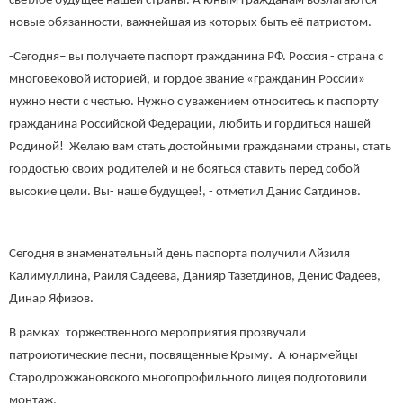
светлое будущее нашей страны. А юным гражданам возлагаются
новые обязанности, важнейшая из которых быть её патриотом.
-Сегодня– вы получаете паспорт гражданина РФ. Россия - страна с
многовековой историей, и гордое звание «гражданин России»
нужно нести с честью. Нужно с уважением относитесь к паспорту
гражданина Российской Федерации, любить и гордиться нашей
Родиной! Желаю вам стать достойными гражданами страны, стать
гордостью своих родителей и не бояться ставить перед собой
высокие цели. Вы- наше будущее!, - отметил Данис Сатдинов.
Сегодня в знаменательный день паспорта получили Айзиля
Калимуллина, Раиля Садеева, Данияр Тазетдинов, Денис Фадеев,
Динар Яфизов.
В рамках торжественного мероприятия прозвучали
патроиотические песни, посвященные Крыму. А юнармейцы
Стародрожжановского многопрофильного лицея подготовили
монтаж.