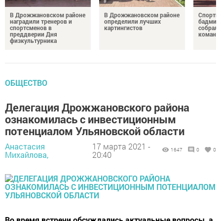
В Дрожжановском районе
В Дрожжановском районе
Спортив
наградили тренеров и
определили лучших
бадминт
спортсменов в
картингистов
собрали
преддверии Дня
команд
физкультурника
ОБЩЕСТВО
Делегация Дрожжановского района
ознакомилась с инвестиционным
потенциалом Ульяновской области
Анастасия
17 марта 2021 -
1647
0
0
Михайлова,
20:40
Во время встречи обсуждались актуальные вопросы, а