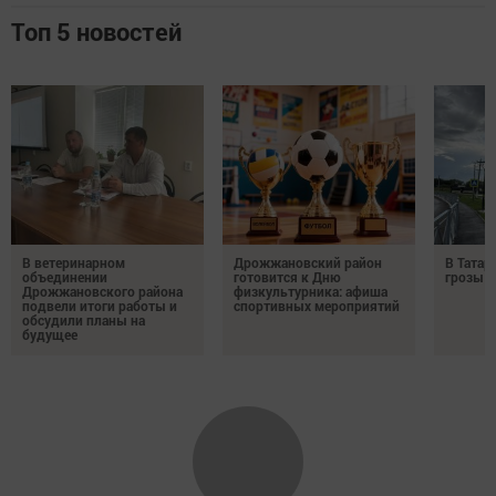
Топ 5 новостей
В ветеринарном
Дрожжановский район
В Татар
объединении
готовится к Дню
грозы и
Дрожжановского района
физкультурника: афиша
подвели итоги работы и
спортивных мероприятий
обсудили планы на
будущее