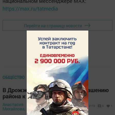
национальном мессенджере MАХ:
https://max.ru/tatmedia
Перейти на страницу новости
ОБЩЕСТВО
В Дрожжаном приступили к украшению
района к Новому году
Анастасия
3 декабря 2020 -
2172
0
1
Михайлова,
08:32