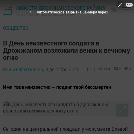
НОВОСТИ ДРОЖЖАНОВСКОГО РАЙОНА
16+
3
Автоматическое закрытие баннера через
Газета "Туган як" - Дрожжановский район
ОБЩЕСТВО
В День неизвестного солдата в
Дрожжаном возложили венки к вечному
огню
Рашит Фатхуллов,
3 декабря 2020 - 11:10
1945
0
0
Имя твое неизвестно – подвиг твой бессмертен
Сегодня на центральной площади у монумента Боевой