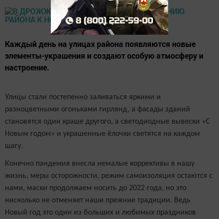
Каждый день на улицах района появляются новые
элементы-украшения и создают особую атмосферу и
настроение.
Улицы стали постепенно заливаться яркими и
разноцветными огоньками гирлянд, а фасады зданий
становятся один краше другого, а светодиодные вывески «С
Новым годом» и украшенные ёлочки светятся на каждом
шагу.
Конечно пандемия внесла немалые коррективы в нашу
жизнь, меры осторожности, режим самоизоляция остаются с
нами, маски продолжаем носить до 2022 года, но это
нисколько не отменяет наши прежние традиции. Ведь
Новый год это один из больших и любимых праздников