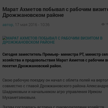
Марат Ахметов побывал с рабочим визит
Дрожжановском районе
автор,
17 мая 2016 - 10:36
1
Сегодня заместитель Премьер- министра РТ, министр се
хозяйства и продовольствия Марат Ахметов с рабочим 
посетил Дрожжановский район.
Свою рабочую поездку он начал с облета полей на верто
совместно с главой Дрожжановского района Александр
Шадриковым и начальником агро управления Иреком
Мухаметзяновым.
Затем состоялась встреча с руководителями хозяйств,