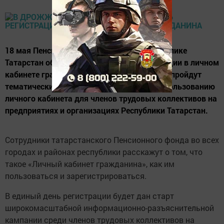
18 мая Пенсионный фонд России по Республике
Татарстан объявил Единым днем регистрации в личном
кабинете гражданина - по всей республике пройдут
тематические лекции по регистрации и использованию
личного кабинета для членов трудовых коллективов на
предприятиях и организациях Республики Татарстан.
Сотрудники татарстанского Пенсионного фонда во всех
городах и районах республики расскажут о том, что
такое «Личный кабинет гражданина», как им
пользоваться и зарегистрироваться.
В единый день регистрации будет дан старт
широкомасштабной информационно-разъяснительной
кампании среди членов трудовых коллективов на