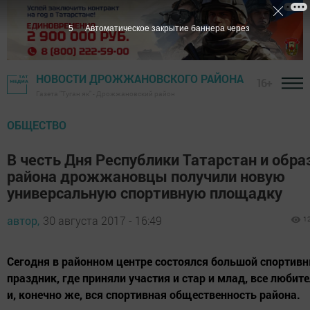
4
Автоматическое закрытие баннера через
НОВОСТИ ДРОЖЖАНОВСКОГО РАЙОНА
16+
Газета "Туган як" - Дрожжановский район
ОБЩЕСТВО
В честь Дня Республики Татарстан и обра
района дрожжановцы получили новую
универсальную спортивную площадку
автор,
30 августа 2017 - 16:49
1
Сегодня в районном центре состоялся большой спортив
праздник, где приняли участия и стар и млад, все любит
и, конечно же, вся спортивная общественность района.