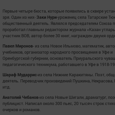
Первые четыре бюста, которые появились в сквере уста
зря. Один из них-
Заки Нури
-уроженец села Татарские Тюк
общественный деятель. Являлся председателем Союза п
проработал главным редактором журнала «Казан утлары
участник ВОВ, автор более 30 книг, награжден двумя орд
Павел Миронов
- из села Новое Ильмово, математик, авто
учебников, организатор народного просвещения в Уфе и
Оренбургской губернии, основатель Приуральского чува
педагогического техникума, работавшего в Уфе в 1918-193
Шараф Мударрис
-из села Нижние Каракитяны. Поэт, об
деятель. Переводчик произведений Пушкина, Некрасова,
итд.
Анатолий Чебанов
-из села Новые Шигали, драматург, поэ
публицист. Написал около 300 пьес, 20 тысяч строк стихо
очерков и романов.