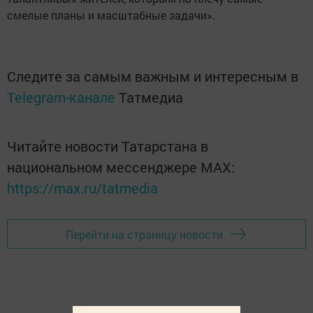
смелые планы и масштабные задачи».
Следите за самым важным и интересным в
Telegram-канале
Татмедиа
Читайте новости Татарстана в
национальном мессенджере MАХ:
https://max.ru/tatmedia
Перейти на страницу новости