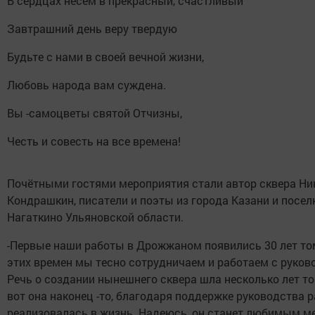
В сердцах несем в прекрасный, счастливый
Завтрашний день веру твердую
Будьте с нами в своей вечной жизни,
Любовь народа вам суждена.
Вы -самоцветы святой Отчизны,
Честь и совесть на все времена!
Почётными гостями мероприятия стали автор сквера Ни
Кондрашкин, писатели и поэты из города Казани и посел
Нагаткино Ульяновской области.
-Первые наши работы в Дрожжаном появились 30 лет том
этих времен мы тесно сотрудничаем и работаем с руков
Речь о создании нынешнего сквера шла несколько лет то
вот она наконец -то, благодаря поддержке руководства 
реализовалась в жизнь. Надеюсь, он станет любимым м