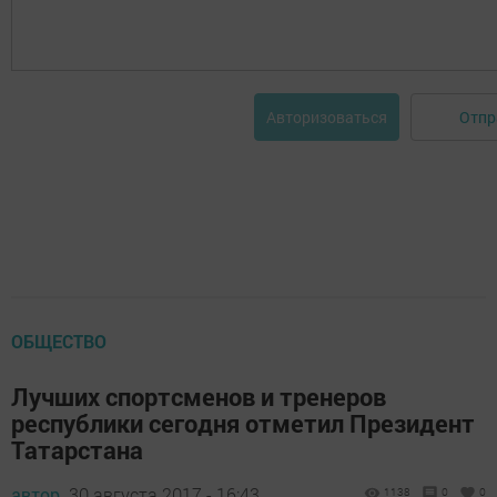
Отпр
Авторизоваться
ОБЩЕСТВО
Лучших спортсменов и тренеров
республики сегодня отметил Президент
Татарстана
автор,
30 августа 2017 - 16:43
1138
0
0