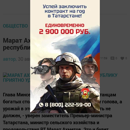
ОБЩЕСТВО
Марат Ахметов: В этом году мы
республику приятно удивим
автор,
30 августа 2017 - 16:37
1159
0
0
Глава Минсельхозпрода РТ пожелал татарстанцам
богатых столов и процветания. Хлеб - всему голова, а
урожай в этом году республику разочаровать не
должен, - уверен заместитель Премьер-министра
Татарстана, министр сельского хозяйства и
продовольствия РТ Марат Ахметов. Это и будет