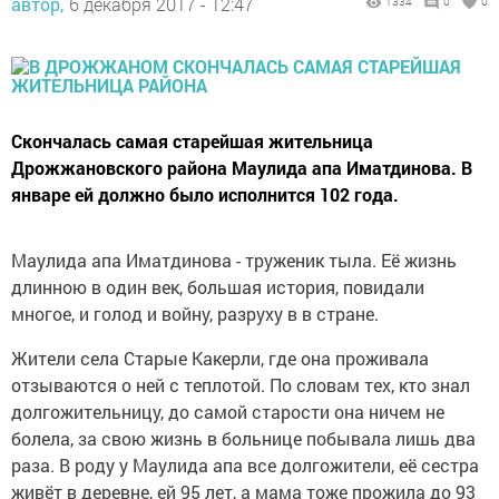
автор,
6 декабря 2017 - 12:47
1334
0
0
Скончалась самая старейшая жительница
Дрожжановского района Маулида апа Иматдинова. В
январе ей должно было исполнится 102 года.
Маулида апа Иматдинова - труженик тыла. Её жизнь
длинною в один век, большая история, повидали
многое, и голод и войну, разруху в в стране.
Жители села Старые Какерли, где она проживала
отзываются о ней с теплотой. По словам тех, кто знал
долгожительницу, до самой старости она ничем не
болела, за свою жизнь в больнице побывала лишь два
раза. В роду у Маулида апа все долгожители, её сестра
живёт в деревне, ей 95 лет, а мама тоже прожила до 93