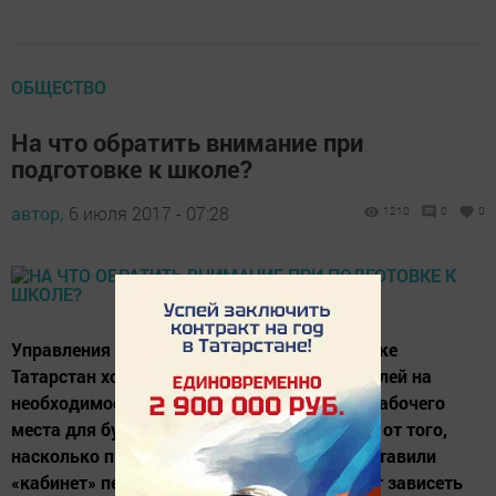
ОБЩЕСТВО
На что обратить внимание при
подготовке к школе?
автор,
6 июля 2017 - 07:28
1210
0
0
Управления Роспотребнадзора по Республике
Татарстан хочет обратить внимание родителей на
необходимость организации правильного рабочего
места для будущего учащегося школы, т.к. от того,
насколько продуманно и правильно вы обставили
«кабинет» первоклассника, напрямую будет зависеть