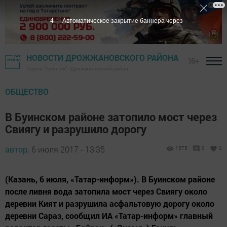
3
Автоматическое закрытие баннера через
НОВОСТИ ДРОЖЖАНОВСКОГО РАЙОНА
16+
Газета "Туган як" - Дрожжановский район
ОБЩЕСТВО
В Буинском районе затопило мост через
Свиягу и разрушило дорогу
автор,
6 июля 2017 - 13:35
1575
0
0
(Казань, 6 июля, «Татар-информ»). В Буинском районе
после ливня вода затопила мост через Свиягу около
деревни Кият и разрушила асфальтовую дорогу около
деревни Сараз, сообщил ИА «Татар-информ» главный