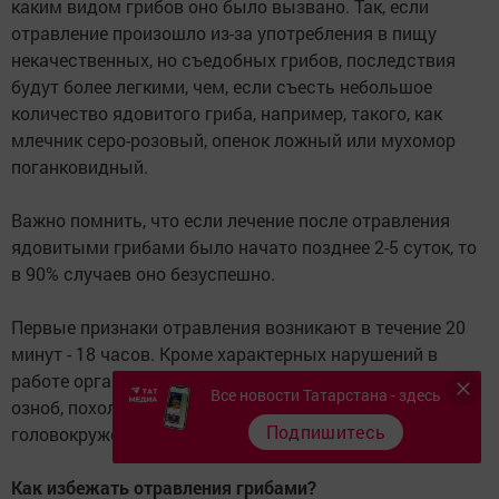
каким видом грибов оно было вызвано. Так, если
отравление произошло из-за употребления в пищу
некачественных, но съедобных грибов, последствия
будут более легкими, чем, если съесть небольшое
количество ядовитого гриба, например, такого, как
млечник серо-розовый, опенок ложный или мухомор
поганковидный.
Важно помнить, что если лечение после отравления
ядовитыми грибами было начато позднее 2-5 суток, то
в 90% случаев оно безуспешно.
Первые признаки отравления возникают в течение 20
минут - 18 часов. Кроме характерных нарушений в
работе органов пищеварения может наблюдаться
Все новости Татарстана - здесь
озноб, похолодание конечностей, головные боли и
Подпишитесь
головокружение.
Как избежать отравления грибами?