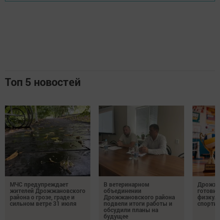
Топ 5 новостей
МЧС предупреждает
В ветеринарном
Дрожжа
жителей Дрожжановского
объединении
готовит
района о грозе, граде и
Дрожжановского района
физкул
сильном ветре 31 июля
подвели итоги работы и
спорти
обсудили планы на
будущее