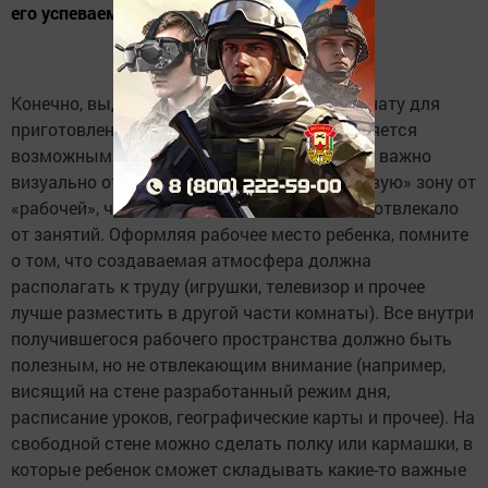
его успеваемость.
Конечно, выделить ребенку отдельную комнату для
приготовления уроков не всегда представляется
возможным. Соответственно в этом случае важно
визуально отделить так называемую «игровую» зону от
«рабочей», чтобы первоклассника ничто не отвлекало
от занятий. Оформляя рабочее место ребенка, помните
о том, что создаваемая атмосфера должна
располагать к труду (игрушки, телевизор и прочее
лучше разместить в другой части комнаты). Все внутри
получившегося рабочего пространства должно быть
полезным, но не отвлекающим внимание (например,
висящий на стене разработанный режим дня,
расписание уроков, географические карты и прочее). На
свободной стене можно сделать полку или кармашки, в
которые ребенок сможет складывать какие-то важные