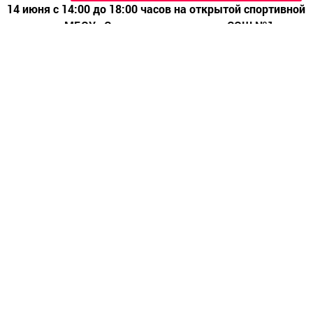
14 июня с 14:00 до 18:00 часов на открытой спортивной
площадке МБОУ «Стародрожжановская СОШ №1»
состоится сдача нормативов ГТО.
Уважаемые жители района, приглашаем вас принять
участие в сдаче норм ГТО! Любой желающий может
выполнить нормативы ГТО и по показанным
результатам получить знаки отличия (золотой,
серебренный, бронзовый).
Для этого необходимо:
1. Зарегистрироваться на сайте gto.ru по адресу
https://user.gto.ru/user/register
, получить ID-номер - это
уникальный идентификационный номер участника и
сохранить его.
2. Пройти медицинский осмотр по месту жительства и