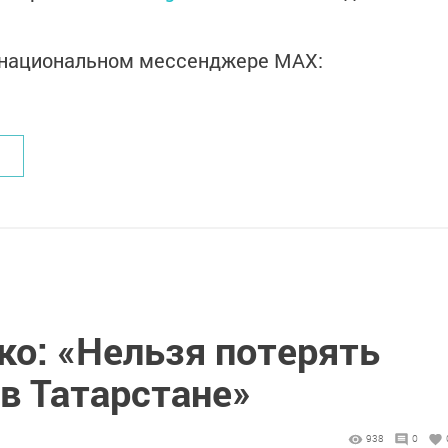
в национальном мессенджере MАХ:
о: «Нельзя потерять
в Татарстане»
938
0