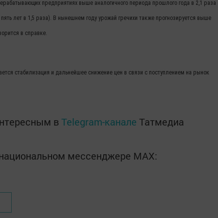
рерабатывающих предприятиях выше аналогичного периода прошлого года в 2,1 раза
пять лет в 1,5 раза). В нынешнем году урожай гречихи также прогнозируется выше
оворится в справке.
дается стабилизация и дальнейшее снижение цен в связи с поступлением на рынок
интересным в
Telegram-канале
Татмедиа
в национальном мессенджере MАХ: