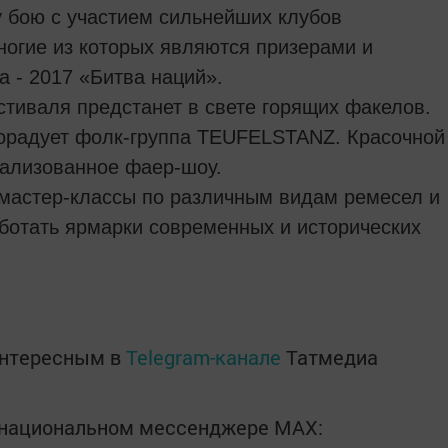
 бою с участием сильнейших клубов
ногие из которых являются призерами и
 - 2017 «Битва наций».
тиваля предстанет в свете горящих факелов.
орадует фолк-группа TEUFELSTANZ. Красочной
рализованное фаер-шоу.
мастер-классы по различным видам ремесел и
аботать ярмарки современных и исторических
интересным в
Telegram-канале
Татмедиа
в национальном мессенджере MАХ: