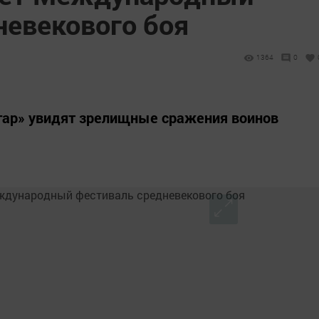
невекового боя
1364
0
гар» увидят зрелищные сражения воинов