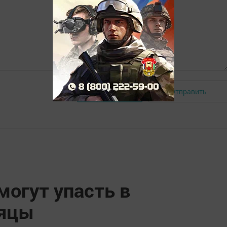
Отправить
Авторизоваться
могут упасть в
яцы