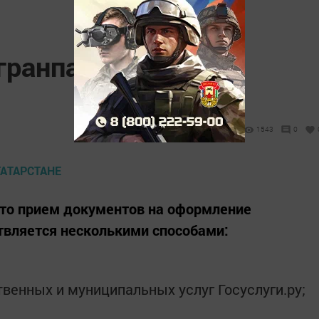
гранпаспорт в
1543
0
что прием документов на оформление
твляется несколькими способами:
твенных и муниципальных услуг Госуслуги.ру;