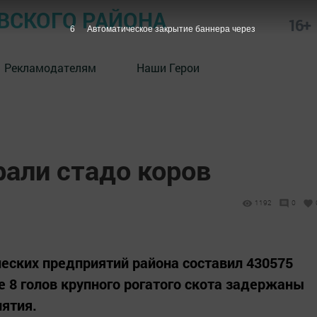
СКОГО РАЙОНА
16+
5
Автоматическое закрытие баннера через
Рекламодателям
Наши Герои
рали стадо коров
1192
0
еских предприятий района составил 430575
е 8 голов крупного рогатого скота задержаны
иятия.