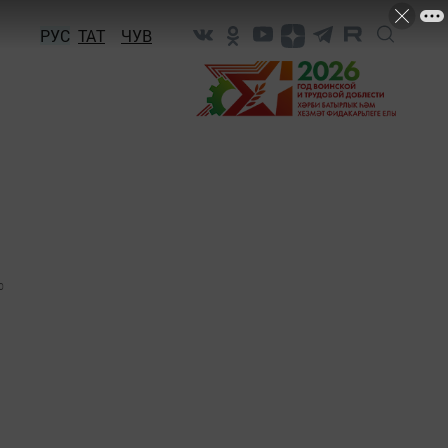
РУС
ТАТ
ЧУВ
0