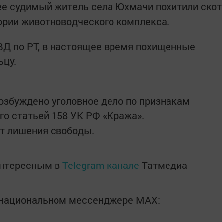
нее судимый житель села Юхмачи похитили скот
ории животноводческого комплекса.
ВД по РТ, в настоящее время похищенные
ьцу.
озбуждено уголовное дело по признакам
го статьей 158 УК РФ «Кража».
т лишения свободы.
интересным в
Telegram-канале
Татмедиа
в национальном мессенджере MАХ: