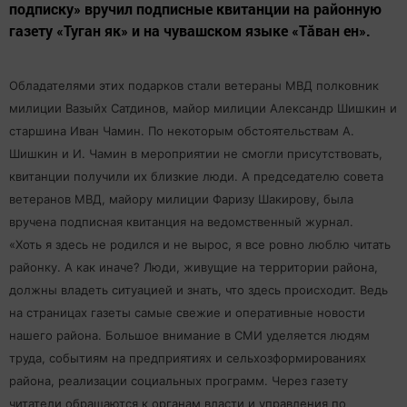
подписку» вручил подписные квитанции на районную
газету «Туган як» и на чувашском языке «Тăван ен».
Обладателями этих подарков стали ветераны МВД полковник
милиции Вазыйх Сатдинов, майор милиции Александр Шишкин и
старшина Иван Чамин. По некоторым обстоятельствам А.
Шишкин и И. Чамин в мероприятии не смогли присутствовать,
квитанции получили их близкие люди. А председателю совета
ветеранов МВД, майору милиции Фаризу Шакирову, была
вручена подписная квитанция на ведомственный журнал.
«Хоть я здесь не родился и не вырос, я все ровно люблю читать
районку. А как иначе? Люди, живущие на территории района,
должны владеть ситуацией и знать, что здесь происходит. Ведь
на страницах газеты самые свежие и оперативные новости
нашего района. Большое внимание в СМИ уделяется людям
труда, событиям на предприятиях и сельхозформированиях
района, реализации социальных программ. Через газету
читатели обращаются к органам власти и управления по