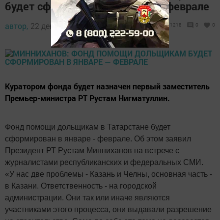
будет сформирован в январе — феврале
автор,
22 декабря 2017 - 16:11
1218
0
0
Куратором фонда будет назначен первый заместитель
Премьер-министра РТ Рустам Нигматуллин.
Фонд помощи дольщикам в Татарстане будет
сформирован в январе - феврале. Об этом заявил
Президент РТ Рустам Минниханов на встрече с
журналистами республиканских и федеральных СМИ.
«У нас две проблемы - Казань и Челны, основная часть -
в Казани. Ответственность - на городской
администрации. Они так или иначе являются
участниками этого процесса, они выдавали разрешение