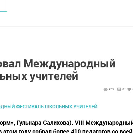
товал Международный
ьных учителей
975
0
нформ», Гульнара Салихова). VIII Международны
в этом году собрал более 410 педагогов со всей