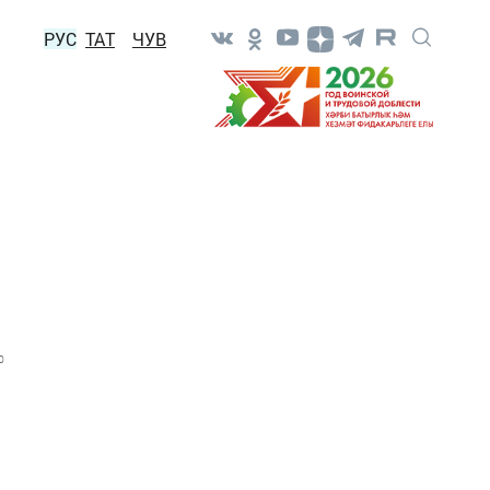
РУС
ТАТ
ЧУВ
0