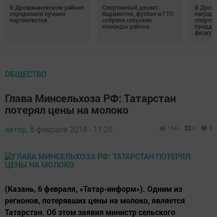
В Дрожжановском районе
Спортивный десант:
В Дрож
определили лучших
бадминтон, футбол и ГТО
награди
картингистов
собрали сельские
спортсм
команды района
преддв
физкул
ОБЩЕСТВО
Глава Минсельхоза РФ: Татарстан
потерял цены на молоко
автор,
6 февраля 2018 - 11:20
1544
0
0
(Казань, 6 февраля, «Татар-информ»). Одним из
регионов, потерявших цены на молоко, является
Татарстан. Об этом заявил министр сельского