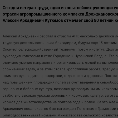
Сегодня ветеран труда, один из опытнейших руководител
отрасли агропромышленного комплекса Дрожжановског
Алексей Аркадиевич Кутюмов отмечает свой 80 летний ю
Алексей Аркадиевич работал в отрасли АПК несколько десятков л
трудовую деятельность начал бригадиром, будучи еще 15 летним
Окончил сельскохозяйственный техникум, потом институт. Долги
руководил колхозами в селе Городище и Чувашской Бездне. Его в
отличало умение направлять и организовывать людей на выполне
сложнейших задач, а за этим стояла кропотливая работа, требую
примера руководителя, выдержки, отдачи сил и здоровья. Постоя
над повышением плодородия полей за счет введения в севообор
зерновых и бобовых культур, позволял руководимым им колхозам
стабильно высокие урожаи зерновых и кормовых культур, заготав
кормов для животноводства на полтора года и более. За что Алек
Аркадиевич неоднократно был награҗден Почетными Грамотами 
Благодарственными Письмами Министерства сельского хозяйства