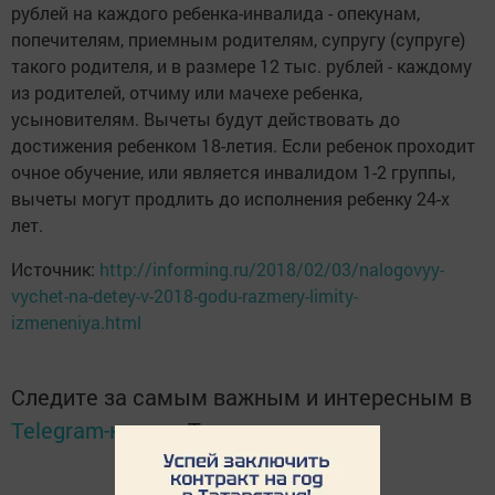
рублей на каждого ребенка-инвалида - опекунам,
попечителям, приемным родителям, супругу (супруге)
такого родителя, и в размере 12 тыс. рублей - каждому
из родителей, отчиму или мачехе ребенка,
усыновителям. Вычеты будут действовать до
достижения ребенком 18-летия. Если ребенок проходит
очное обучение, или является инвалидом 1-2 группы,
вычеты могут продлить до исполнения ребенку 24-х
лет.
Источник:
http://informing.ru/2018/02/03/nalogovyy-
vychet-na-detey-v-2018-godu-razmery-limity-
izmeneniya.html
Следите за самым важным и интересным в
Telegram-канале
Татмедиа