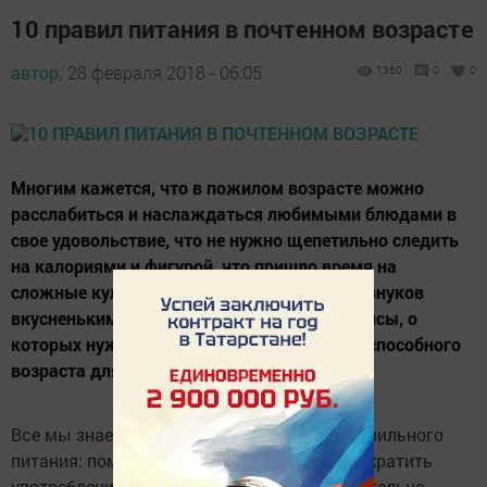
10 правил питания в почтенном возрасте
автор,
28 февраля 2018 - 06:05
1360
0
0
Многим кажется, что в пожилом возрасте можно
расслабиться и наслаждаться любимыми блюдами в
свое удовольствие, что не нужно щепетильно следить
на калориями и фигурой, что пришло время на
сложные кулинарные изыски и балование внуков
вкусненьким. Однако, здесь есть свои нюансы, о
которых нужно знать людям старше трудоспособного
возраста для того,...
Все мы знаем про основные принципы правильного
питания: поменьше жареного и мучного, сократить
употребление "быстрых" углеводов и обязательно