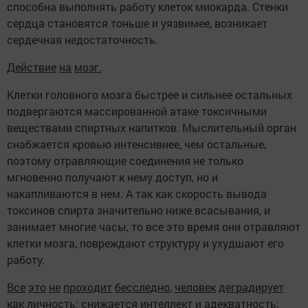
способна выполнять работу клеток миокарда. Стенки
сердца становятся тоньше и уязвимее, возникает
сердечная недостаточность.
Действие
на
мозг.
Клетки головного мозга быстрее и сильнее остальных
подвергаются массированной атаке токсичными
веществами спиртных напитков. Мыслительный орган
снабжается кровью интенсивнее, чем остальные,
поэтому отравляющие соединения не только
мгновенно получают к нему доступ, но и
накапливаются в нем. А так как скорость вывода
токсинов спирта значительно ниже всасывания, и
занимает многие часы, то все это время они отравляют
клетки мозга, повреждают структуру и ухудшают его
работу.
Все
это
не
проходит
бесследно
,
человек
деградирует
как
личность
:
снижается интеллект и адекватность;