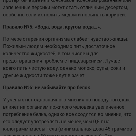
запеченные персики могут стать отличным десертом,
особенно если их полить медом и посыпать корицей.
Правило
№
5: «
Вода
,
вода
,
кругом
вода
…»
.
По мере старения организма слабеет чувство жажды.
Пожилым людям необходимо пить достаточное
количество жидкостей, в том числе и для
предотвращения проблем с пищеварением. Лучше
всего пить чистую воду, однако молоко, супы, соки и
другие жидкости тоже идут в зачет.
Правило
№
6:
не
забывайте
про
белок
.
У ученых нет однозначного мнения по поводу того, как
влияет на организм пожилого человека увеличенное
потребление белка, однако все сходятся во мнении, что
его следует употреблять не менее, чем 0,8 г на
килограмм массы тела (минимальная доза 45 граммов
для женщины и 60 граммов для мужчины). Это