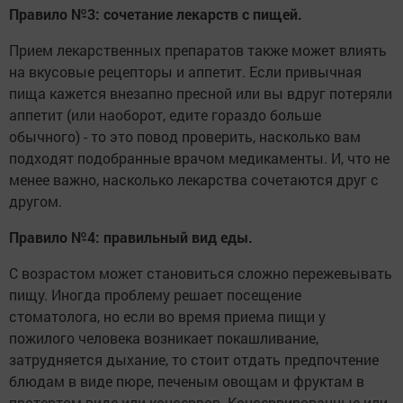
Правило
№
3:
сочетание
лекарств
с
пищей
.
Прием лекарственных препаратов также может влиять
на вкусовые рецепторы и аппетит. Если привычная
пища кажется внезапно пресной или вы вдруг потеряли
аппетит (или наоборот, едите гораздо больше
обычного) - то это повод проверить, насколько вам
подходят подобранные врачом медикаменты. И, что не
менее важно, насколько лекарства сочетаются друг с
другом.
Правило
№
4:
правильный
вид
еды
.
С возрастом может становиться сложно пережевывать
пищу. Иногда проблему решает посещение
стоматолога, но если во время приема пищи у
пожилого человека возникает покашливание,
затрудняется дыхание, то стоит отдать предпочтение
блюдам в виде пюре, печеным овощам и фруктам в
протертом виде или консервов. Консервированные или