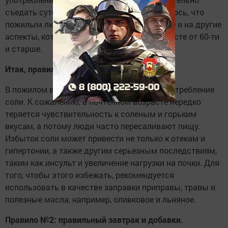
съедать суточную норму белков. Но оказалось, что
пожилым людям стоит обращать внимание и на другие
аспекты, которые стоит соблюдать в возрасте от 60-ти
и старше.
Итак
,
правило
№
1:
поосторожнее
с
солью
!
В пожилом возрасте стоит ограничивать потребление
соли. К сожалению, в почтенном возрасте нередко
теряется чувствительность к соленым и горьким
вкусам, а потому люди часто пересаливают пищу.
Избыток соли может привести не только к отекам и
гипертонии, а также другим серьезным последствиям,
таким как инсульт и увеличение нагрузки на почки. Для
того, чтобы этого избежать, рекомендуется
использовать в качестве заправки приправы, травы и
полезные масла, например, оливковое и льняное.
Правило
№
2:
правильный
завтрак
и
добавки
.