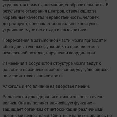
ухудшается память, внимание, сообразительность. В
результате отмирания центров, отвечающих за
моральные качества и нравственность, человек
деградирует, совершает асоциальные поступки,
утрачивает чувство стыда и самокритики.
Повреждения в затылочной части мозга приводят к
сбою двигательных функций, что проявляется в
неуверенной походке, нарушении координации.
Изменения в сосудистой структуре мозга ведут к
развитию психических заболеваний, усугубляющихся
по мере «стажа» зависимости.
Алкоголь
и
его
влияние
на
здоровье
печени.
Роль печени для здоровья и жизни человека очень
велика. Она выполняет важнейшую функцию -
защищает организм от интоксикации различными
вредными веществами. Спиртные напитки, являясь по