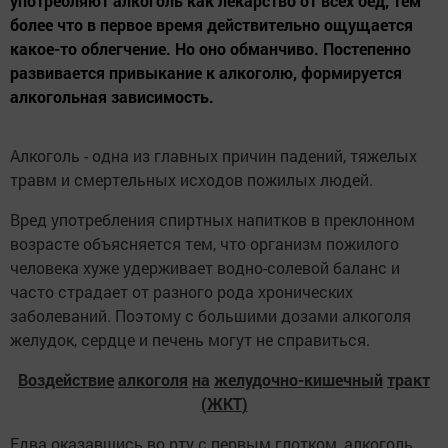
употребляют алкоголь как лекарство от всех бед, тем
более что в первое время действительно ощущается
какое-то облегчение. Но оно обманчиво. Постепенно
развивается привыкание к алкоголю, формируется
алкогольная зависимость.
Алкоголь - одна из главных причин падений, тяжелых
травм и смертельных исходов пожилых людей.
Вред употребления спиртных напитков в преклонном
возрасте объясняется тем, что организм пожилого
человека хуже удерживает водно-солевой баланс и
часто страдает от разного рода хронических
заболеваний. Поэтому с большими дозами алкоголя
желудок, сердце и печень могут не справиться.
Воздействие
алкоголя
на
желудочно
-
кишечный
тракт
(
ЖКТ
)
Едва оказавшись во рту с первым глотком, алкоголь