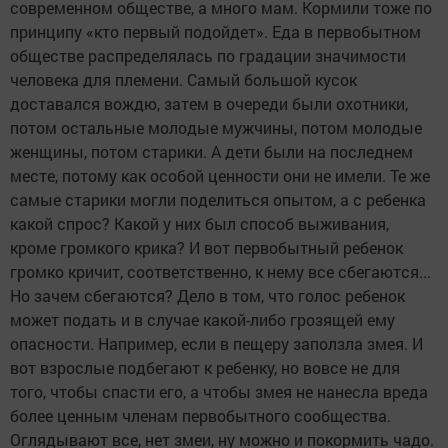
современном обществе, а много мам. Кормили тоже по
принципу «кто первый подойдет». Еда в первобытном
обществе распределялась по градации значимости
человека для племени. Самый большой кусок
доставался вождю, затем в очереди были охотники,
потом остальные молодые мужчины, потом молодые
женщины, потом старики. А дети были на последнем
месте, потому как особой ценности они не имели. Те же
самые старики могли поделиться опытом, а с ребенка
какой спрос? Какой у них был способ выживания,
кроме громкого крика? И вот первобытный ребенок
громко кричит, соответственно, к нему все сбегаются...
Но зачем сбегаются? Дело в том, что голос ребенок
может подать и в случае какой-либо грозящей ему
опасности. Например, если в пещеру заползла змея. И
вот взрослые подбегают к ребенку, но вовсе не для
того, чтобы спасти его, а чтобы змея не нанесла вреда
более ценным членам первобытного сообщества.
Оглядывают все, нет змеи, ну можно и покормить чадо.