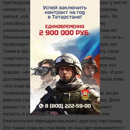
претендующих на внимание взрослого. Методы у них не
меняются - это крик, предъявление ложной болезни,
увечья: «ой, вот пальчик уколол, пожалей меня!». Но
способности к аутоидентификации - сознанию
уникальности своего «я» - у такого ребенка пока нет.
Обозначение рубежа - «я это я, а остальные - это не я» -
происходит во время знаменитого кризиса трех лет.
Также в три года ребенок начинает осознавать свою
смертность, понимает, что он не вечный. У ребенка
появляется эгоизм: «все, что лучшее, - мне, все, что
худшее, - не мне», «я - хороший, другой - плохой». И для
достижения этой цели включается генерируемая ложь.
«Кто съел конфеты?» - «Это не я, это Вася!».
Замечательным примером является мультик, когда
девочка съела варенье и свалила все на кошку. Дети
делают то, что им выгодно, а то, за что им может
попасть и они лишатся каких-то привилегий, они
благополучно переадресовывают другому персонажу.
Это также ложь во спасение, но она уже применяется с