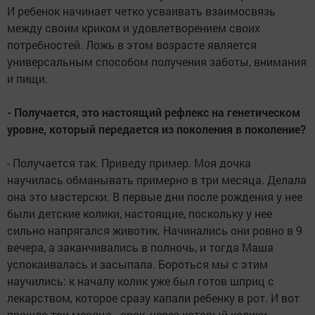
И ребенок начинает четко усваивать взаимосвязь
между своим криком и удовлетворением своих
потребностей. Ложь в этом возрасте является
универсальным способом получения заботы, внимания
и пищи.
- Получается, это настоящий рефлекс на генетическом
уровне, который передается из поколения в поколение?
- Получается так. Приведу пример. Моя дочка
научилась обманывать примерно в три месяца. Делала
она это мастерски. В первые дни после рождения у нее
были детские колики, настоящие, поскольку у нее
сильно напрягался животик. Начинались они ровно в 9
вечера, а заканчивались в полночь, и тогда Маша
успокаивалась и засыпала. Бороться мы с этим
научились: к началу колик уже был готов шприц с
лекарством, которое сразу капали ребенку в рот. И вот
прошло три месяца - срок, через который колики