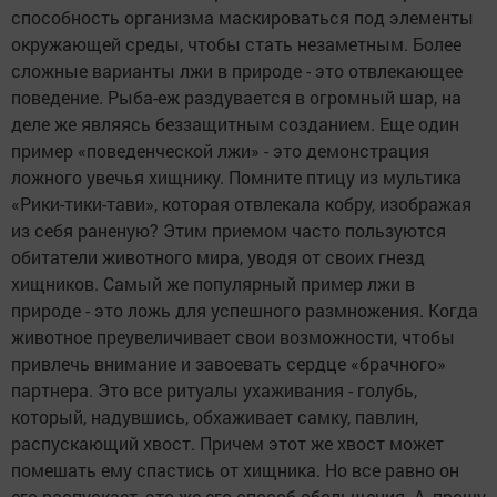
способность организма маскироваться под элементы
окружающей среды, чтобы стать незаметным. Более
сложные варианты лжи в природе - это отвлекающее
поведение. Рыба-еж раздувается в огромный шар, на
деле же являясь беззащитным созданием. Еще один
пример «поведенческой лжи» - это демонстрация
ложного увечья хищнику. Помните птицу из мультика
«Рики-тики-тави», которая отвлекала кобру, изображая
из себя раненую? Этим приемом часто пользуются
обитатели животного мира, уводя от своих гнезд
хищников. Самый же популярный пример лжи в
природе - это ложь для успешного размножения. Когда
животное преувеличивает свои возможности, чтобы
привлечь внимание и завоевать сердце «брачного»
партнера. Это все ритуалы ухаживания - голубь,
который, надувшись, обхаживает самку, павлин,
распускающий хвост. Причем этот же хвост может
помешать ему спастись от хищника. Но все равно он
его распускает, это же его способ обольщения. А, прошу