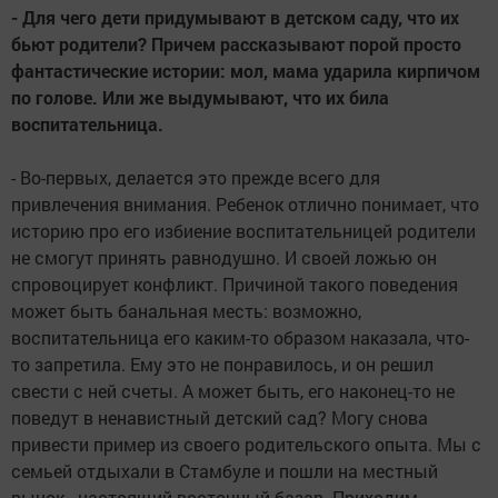
- Для чего дети придумывают в детском саду, что их
бьют родители? Причем рассказывают порой просто
фантастические истории: мол, мама ударила кирпичом
по голове. Или же выдумывают, что их била
воспитательница.
- Во-первых, делается это прежде всего для
привлечения внимания. Ребенок отлично понимает, что
историю про его избиение воспитательницей родители
не смогут принять равнодушно. И своей ложью он
спровоцирует конфликт. Причиной такого поведения
может быть банальная месть: возможно,
воспитательница его каким-то образом наказала, что-
то запретила. Ему это не понравилось, и он решил
свести с ней счеты. А может быть, его наконец-то не
поведут в ненавистный детский сад? Могу снова
привести пример из своего родительского опыта. Мы с
семьей отдыхали в Стамбуле и пошли на местный
рынок - настоящий восточный базар. Приходим