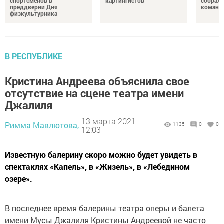
спортсменов в
картингистов
собрали
преддверии Дня
команд
физкультурника
В РЕСПУБЛИКЕ
Кристина Андреева объяснила свое
отсутствие на сцене театра имени
Джалиля
13 марта 2021 -
Римма Мавлютова,
1135
0
0
12:03
Известную балерину скоро можно будет увидеть в
спектаклях «Капель», в «Жизель», в «Лебедином
озере».
В последнее время балерины театра оперы и балета
имени Мусы Джалиля Кристины Андреевой не часто