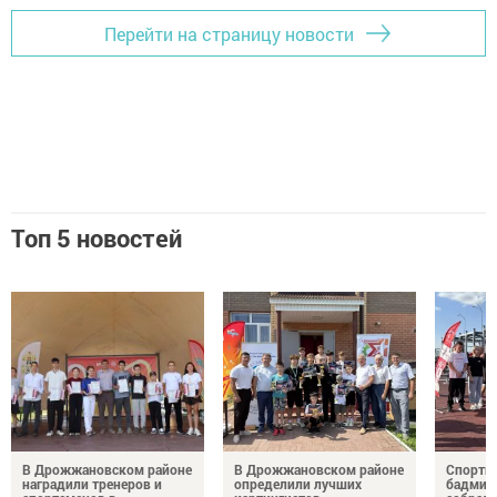
Перейти на страницу новости
Топ 5 новостей
В Дрожжановском районе
В Дрожжановском районе
Спортив
наградили тренеров и
определили лучших
бадминт