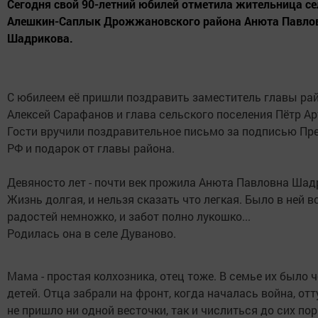
Сегодня свой 90-летний юбилей отметила жительница се
Алешкин-Саплык Дрожжановского района Анюта Павло
Шадрикова.
С юбилеем её пришли поздравить заместитель главы ра
Алексей Сарафанов и глава сельского поселения Пётр Ар
Гости вручили поздравительное письмо за подписью Пр
РФ и подарок от главы района.
Девяносто лет - почти век прожила Анюта Павловна Шад
Жизнь долгая, и нельзя сказать что легкая. Было в ней вс
радостей немножко, и забот полно лукошко...
Родилась она в селе Дуваново.
Мама - простая колхозника, отец тоже. В семье их было 
детей. Отца забрали на фронт, когда началась война, отт
не пришло ни одной весточки, так и числиться до сих пор