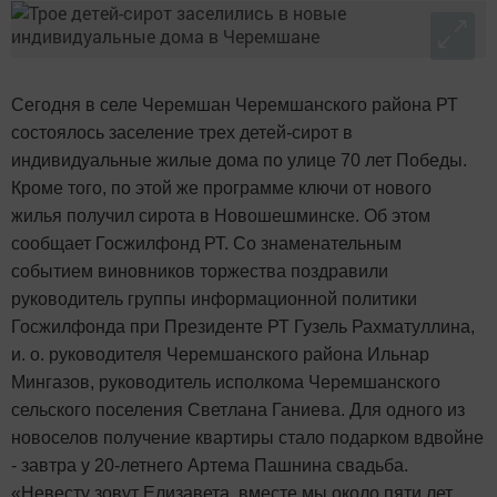
Сегодня в селе Черемшан Черемшанского района РТ
состоялось заселение трех детей-сирот в
индивидуальные жилые дома по улице 70 лет Победы.
Кроме того, по этой же программе ключи от нового
жилья получил сирота в Новошешминске. Об этом
сообщает Госжилфонд РТ. Со знаменательным
событием виновников торжества поздравили
руководитель группы информационной политики
Госжилфонда при Президенте РТ Гузель Рахматуллина,
и. о. руководителя Черемшанского района Ильнар
Мингазов, руководитель исполкома Черемшанского
сельского поселения Светлана Ганиева. Для одного из
новоселов получение квартиры стало подарком вдвойне
- завтра у 20-летнего Артема Пашнина свадьба.
«Невесту зовут Елизавета, вместе мы около пяти лет,