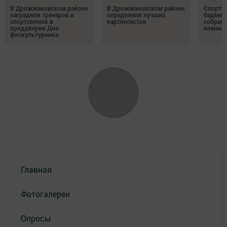
В Дрожжановском районе
В Дрожжановском районе
Спортив
наградили тренеров и
определили лучших
бадминт
спортсменов в
картингистов
собрали
преддверии Дня
команд
физкультурника
Главная
Фотогалереи
Опросы