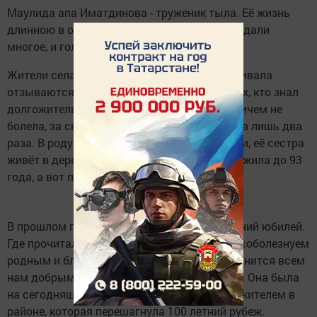
Маулида апа Иматдинова - труженик тыла. Её жизнь
длинною в один век, большая история, повидали
многое, и голод и войну, разруху в в стране.
Жители села Старые Какерли, где она проживала
отзываются о ней с теплотой. По словам тех, кто знал
долгожительницу, до самой старости она ничем не
болела, за свою жизнь в больнице побывала лишь два
раза. В роду у Маулида апа все долгожители, её сестра
живёт в деревне, ей 95 лет, а мама тоже прожила до 93
года, а вот прабабушка дожила до 110 лет.
В прошлом году она отметила свой 100 летний юбилей.
Где прочитала гостям суры из Корана. Мы соболезнуем
родным и близким Маулиды апа, она запомнится всем
нам добрым и жизнерадостным человеком. Она была
на сегодняшний день единственным долгожителем в
районе, которая перешагнула 100 летний рубеж.