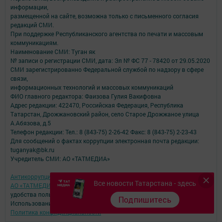
информации,
размещенной на сайте, возможна только с письменного согласия
редакций СМИ.
При поддержке Республиканского агентства по печати и массовым
коммуникациям.
Наименование СМИ: Туган як
№ записи о регистрации СМИ, дата: Эл № ФС 77 - 78420 от 29.05.2020
СМИ зарегистрированно Федеральной службой по надзору в сфере
связи,
информационных технологий и массовых коммуникаций
ФИО главного редактора: Фаизова Гулия Вакифовна
Адрес редакции: 422470, Российская Федерация, Республика
Татарстан, Дрожжановский район, село Старое Дрожжаное улица
А.Абязова, д.5
Телефон редакции: Тел.: 8 (843-75) 2-26-42 Факс: 8 (843-75) 2-23-43
Для сообщений о фактах коррупции электронная почта редакции:
tuganyak@bk.ru
Учредитель СМИ: АО «ТАТМЕДИА»
Антикоррупционная политика
Все новости Татарстана - здесь
АО «ТАТМЕДИА» использует «cookie»
для персонализации сервисов и
удобства пользователей сайтом.
Подпишитесь
Использование «cookie» можно отменить в настройках браузера.
Политика конфиденциальности