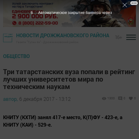
5
Автоматическое закрытие баннера через
НОВОСТИ ДРОЖЖАНОВСКОГО РАЙОНА
16+
Газета "Туган як" - Дрожжановский район
ОБЩЕСТВО
Три татарстанских вуза попали в рейтинг
лучших университетов мира по
техническим наукам
автор,
6 декабря 2017 - 13:12
1300
0
0
КНИТУ (КХТИ) занял 417-е место, К(П)ФУ - 423-е, а
КНИТУ (КАИ) - 529-е.