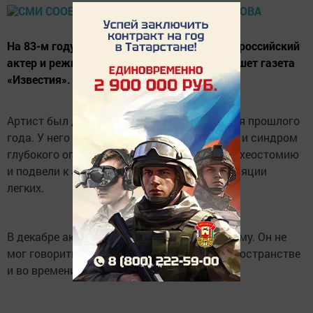
На 83-м году жизни скончался советский и российский
актер и режиссер Олег Табаков. Об этом пишет газета
«Известия».
Артист был доставлен в больницу 27 ноября прошлого
года. У него были диагностированы сепсис и синдром
глубокого оглушения. Табакову провели трахеостомию
и подвели к аппарату искусственной вентиляции
легких.
В декабре актера ввели в искусственную кому. Он не
мог говорить, но сохранял ориентацию в пространстве
и во времени.