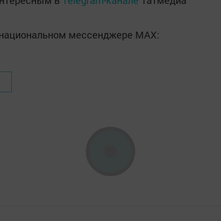
интересным в
Telegram-канале
Татмедиа
в национальном мессенджере MАХ: