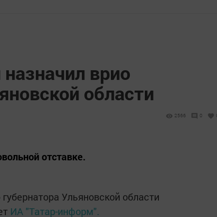
 назначил врио
ьяновской области
2566
0
овольной отставке.
 губернатора Ульяновской области
ет
ИА "Татар-информ".