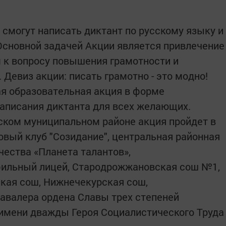
смогут написать диктант по русскому языку и
Основной задачей Акции является привлечение
 к вопросу повышения грамотности и
 Девиз акции: писать грамотно - это модно!
ая образовательная акция в форме
написания диктанта для всех желающих.
ком муниципальном районе акция пройдет в
овый клуб "Созидание", центральная районная
чества «Планета талантов»,
ильный лицей, Стародрожжановская сош №1,
кая сош, Нижнечекурская сош,
авалера ордена Славы трех степеней
имени дважды Героя Социалистического Труда