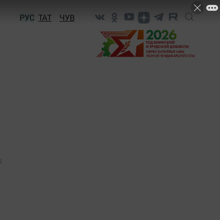
РУС
ТАТ
ЧУВ
0