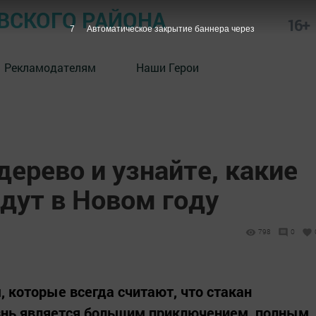
СКОГО РАЙОНА
16+
6
Автоматическое закрытие баннера через
Рекламодателям
Наши Герои
дерево и узнайте, какие
дут в Новом году
798
0
, которые всегда считают, что стакан
изнь является большим приключением, полным