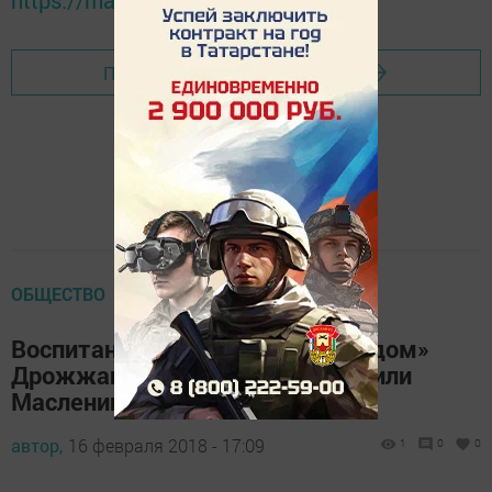
https://max.ru/tatmedia
Перейти на страницу новости
ОБЩЕСТВО
Воспитанники приюта «Теплый дом»
Дрожжановского района отметили
Масленицу
автор,
16 февраля 2018 - 17:09
1
0
0