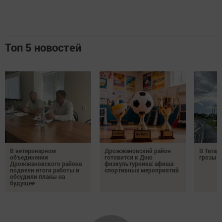
Топ 5 новостей
В ветеринарном
Дрожжановский район
В Татар
объединении
готовится к Дню
грозы и
Дрожжановского района
физкультурника: афиша
подвели итоги работы и
спортивных мероприятий
обсудили планы на
будущее