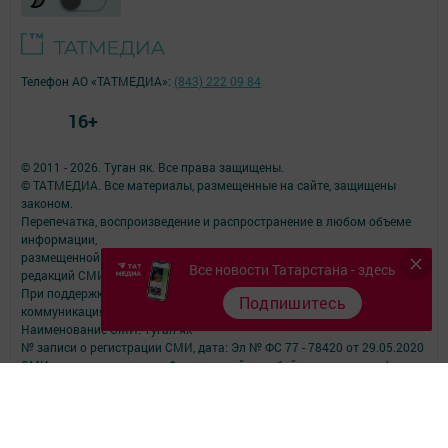
Телефон АО «ТАТМЕДИА»:
(843) 222 09 84
16+
© 2011 - 2026. Туган як. Все права защищены.
© ТАТМЕДИА. Все материалы, размещенные на сайте, защищены
законом.
Перепечатка, воспроизведение и распространение в любом объеме
информации,
размещенной на сайте, возможна только с письменного согласия
Все новости Татарстана - здесь
редакций СМИ.
При поддержке Республиканского агентства по печати и массовым
Подпишитесь
коммуникациям.
Наименование СМИ: Туган як
№ записи о регистрации СМИ, дата: Эл № ФС 77 - 78420 от 29.05.2020
СМИ зарегистрированно Федеральной службой по надзору в сфере
связи,
информационных технологий и массовых коммуникаций
ФИО главного редактора: Фаизова Гулия Вакифовна
Адрес редакции: 422470, Российская Федерация, Республика