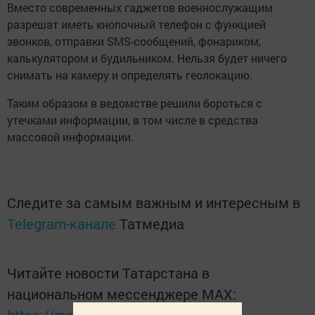
Вместо современных гаджетов военнослужащим
разрешат иметь кнопочный телефон с функцией
звонков, отправки SMS-сообщений, фонариком,
калькулятором и будильником. Нельзя будет ничего
снимать на камеру и определять геолокацию.
Таким образом в ведомстве решили бороться с
утечками информации, в том числе в средства
массовой информации.
Следите за самым важным и интересным в
Telegram-канале
Татмедиа
Читайте новости Татарстана в
национальном мессенджере MАХ: