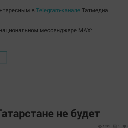
интересным в
Telegram-канале
Татмедиа
в национальном мессенджере MАХ:
атарстане не будет
1393
0