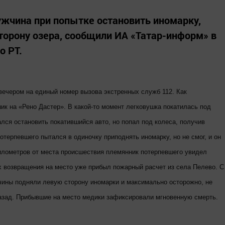
жчина при попытке остановить иномарку,
сторону озера, сообщили ИА «Татар-информ» в
о РТ.
вечером на единый номер вызова экстренных служб 112. Как
ик на «Рено Дастер». В какой-то момент легковушка покатилась под
ался остановить покатившийся авто, но попал под колеса, получив
терпевшего пытался в одиночку приподнять иномарку, но не смог, и он
километров от места происшествия племянник потерпевшего увидел
их возвращения на место уже прибыл пожарный расчет из села Пелево. С
ины подняли левую сторону иномарки и максимально осторожно, не
назад. Прибывшие на место медики зафиксировали мгновенную смерть.