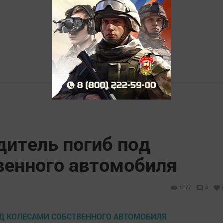
дитель погиб под
венного автомобиля
1277
0