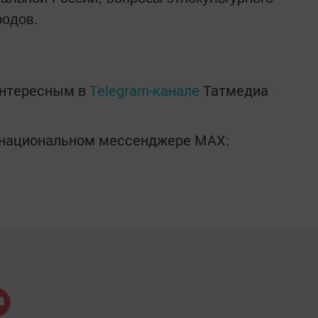
родов.
интересным в
Telegram-канале
Татмедиа
в национальном мессенджере MАХ: