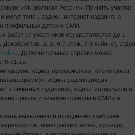
конкурс «Многоликая Россия». Принять участие
 могут теле-, радио-, интернет-издания, а
 и профильных детских СМИ.
ых работ от участников осуществляется до 1
. Декабристов, д. 2, 6-й этаж, 7-й кабинет, отде
ail.ru
. Дополнительные справки можно
570-31-12.
оминациям: «Цикл телесюжетов», «Телепроект
телепрограмм)», «Цикл радиопередач
ций в печатных изданиях», «Цикл материалов в
ские просветительские проекты в СМИ» и
твовать выявлению и поощрению наиболее
 журналистов, освещающих жизнь, культуру,
альной России, вопросы этнокультурного