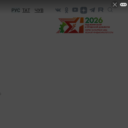
РУС
ТАТ
ЧУВ
0