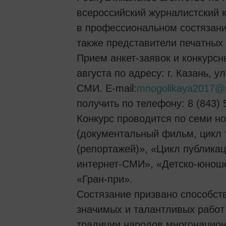
всероссийский журналистский 
в профессиональном состязании
также представители печатных
Прием анкет-заявок и конкурсн
августа по адресу: г. Казань, ул
СМИ. E-mail:
mnogolikaya2017@m
получить по телефону: 8 (843) 
Конкурс проводится по семи н
(документальный фильм, цикл 
(репортажей)», «Цикл публика
интернет-СМИ», «Детско-юноше
«Гран-при».
Состязание призвано способс
значимых и талантливых работ
традиции народов многонацион