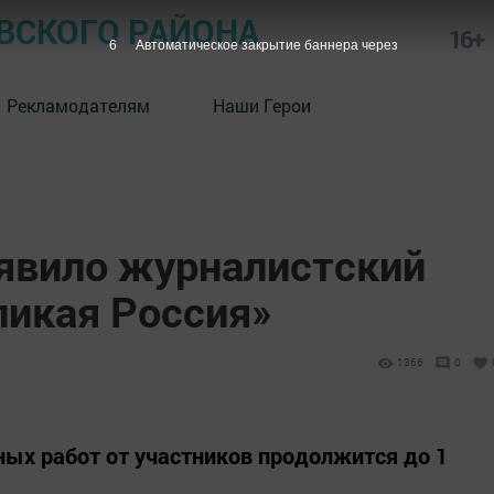
СКОГО РАЙОНА
16+
5
Автоматическое закрытие баннера через
Рекламодателям
Наши Герои
явило журналистский
ликая Россия»
1366
0
ных работ от участников продолжится до 1