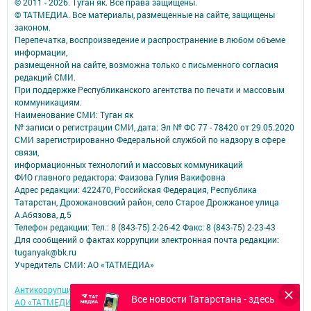
© 2011 - 2026. Туган як. Все права защищены.
© ТАТМЕДИА. Все материалы, размещенные на сайте, защищены
законом.
Перепечатка, воспроизведение и распространение в любом объеме
информации,
размещенной на сайте, возможна только с письменного согласия
редакций СМИ.
При поддержке Республиканского агентства по печати и массовым
коммуникациям.
Наименование СМИ: Туган як
№ записи о регистрации СМИ, дата: Эл № ФС 77 - 78420 от 29.05.2020
СМИ зарегистрированно Федеральной службой по надзору в сфере
связи,
информационных технологий и массовых коммуникаций
ФИО главного редактора: Фаизова Гулия Вакифовна
Адрес редакции: 422470, Российская Федерация, Республика
Татарстан, Дрожжановский район, село Старое Дрожжаное улица
А.Абязова, д.5
Телефон редакции: Тел.: 8 (843-75) 2-26-42 Факс: 8 (843-75) 2-23-43
Для сообщений о фактах коррупции электронная почта редакции:
tuganyak@bk.ru
Учредитель СМИ: АО «ТАТМЕДИА»
Антикоррупционная политика
Все новости Татарстана - здесь
АО «ТАТМЕДИА» использует «cookie»
для персонализации сервисов и