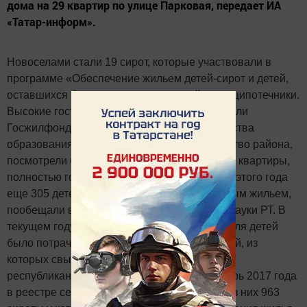
дома на 29 квартир по улице Парковая, передает ИА
«Татар-информ».
Новоселами стали 19 сирот, которые участвовали в
программе «Обеспечение жильем детей-сирот и детей,
оставшихся без попечения родителей», и соципотечники.
Высокие гости, в числе которых представители
Госжилфонда при Президенте РТ, министерства
образования и науки республики и руководство района,
посмотрели благоустроенные и комфортные квартиры,
полностью готовые к проживанию. До конца этого года
еще 305 детей будут обеспечены собственным жильем,
пообещали в министерстве образования и науки РТ. В
текущем году на возведение нового жилья для детей
было потрачено около 350 миллионов рублей, из
которых свыше 300 миллионов - вливания
республиканской казны. Отметим, на сентябрь 2017 года
в реестре семей по РТ состоит 1130 сирот, из них 963