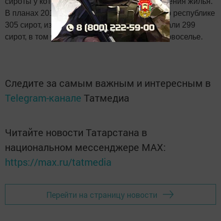
сироты у которых наступил срок предоставления жилья.
В планах 2017 года - обеспечение жильем по республике
305 сирот, из них на сегодня квартиры выбрали 299
сирот, в том числе 177 уже отпраздновали новоселье.
Следите за самым важным и интересным в
Telegram-канале
Татмедиа
Читайте новости Татарстана в
национальном мессенджере MАХ:
https://max.ru/tatmedia
Перейти на страницу новости