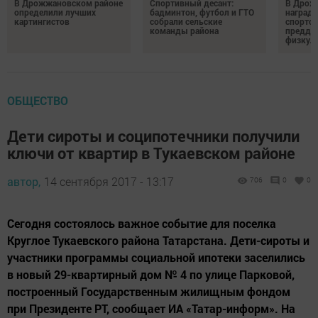
В Дрожжановском районе
Спортивный десант:
В Дрож
определили лучших
бадминтон, футбол и ГТО
награди
картингистов
собрали сельские
спортсм
команды района
преддв
физкул
ОБЩЕСТВО
Дети сироты и соципотечники получили
ключи от квартир в Тукаевском районе
автор,
14 сентября 2017 - 13:17
706
0
0
Сегодня состоялось важное событие для поселка
Круглое Тукаевского района Татарстана. Дети-сироты и
участники программы социальной ипотеки заселились
в новый 29-квартирный дом № 4 по улице Парковой,
построенный Государственным жилищным фондом
при Президенте РТ, сообщает ИА «Татар-информ». На