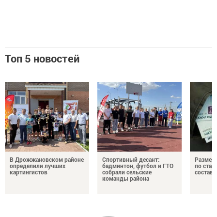
Топ 5 новостей
В Дрожжановском районе
Спортивный десант:
Размер 
определили лучших
бадминтон, футбол и ГТО
по стар
картингистов
собрали сельские
состави
команды района