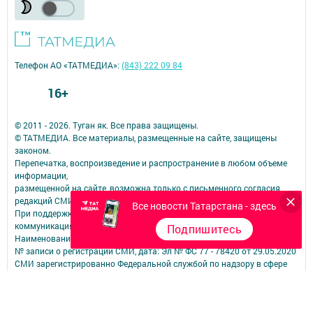
Телефон АО «ТАТМЕДИА»:
(843) 222 09 84
16+
© 2011 - 2026. Туган як. Все права защищены.
© ТАТМЕДИА. Все материалы, размещенные на сайте, защищены
законом.
Перепечатка, воспроизведение и распространение в любом объеме
информации,
размещенной на сайте, возможна только с письменного согласия
редакций СМИ.
Все новости Татарстана - здесь
При поддержке Республиканского агентства по печати и массовым
коммуникациям.
Подпишитесь
Наименование СМИ: Туган як
№ записи о регистрации СМИ, дата: Эл № ФС 77 - 78420 от 29.05.2020
СМИ зарегистрированно Федеральной службой по надзору в сфере
связи,
информационных технологий и массовых коммуникаций
ФИО главного редактора: Фаизова Гулия Вакифовна