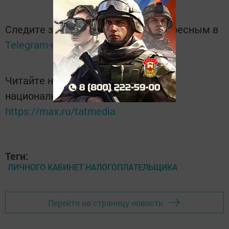
Следите за самым важным и интересным в
Telegram-канале
Татмедиа
Читайте новости Татарстана в
национальном мессенджере MАХ:
https://max.ru/tatmedia
Теги:
ЛИЧНОГО КАБИНЕТ НАЛОГОПЛАТЕЛЬЩИКА
Перейти на страницу новости