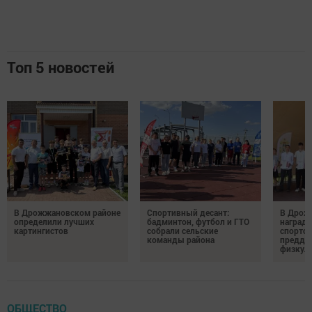
Топ 5 новостей
В Дрожжановском районе
Спортивный десант:
В Дрож
определили лучших
бадминтон, футбол и ГТО
награди
картингистов
собрали сельские
спортсм
команды района
преддв
физкул
ОБЩЕСТВО