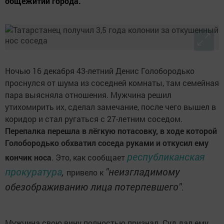
общежитий города.
Ночью 16 декабря 43-летний Денис Голобородько
проснулся от шума из соседней комнаты, там семейная
пара выясняла отношения. Мужчина решил
утихомирить их, сделал замечание, после чего вышел в
коридор и стал ругаться с 27-летним соседом.
Перепалка перешла в лёгкую потасовку, в ходе которой
Голобородько обхватил соседа руками и откусил ему
республиканская
кончик носа
. Это, как сообщает
прокуратура
,
"неизгладимому
привело к
обезображиванию лица потерпевшего"
.
Мужчина свою вину полностью признал. Суд дал ему