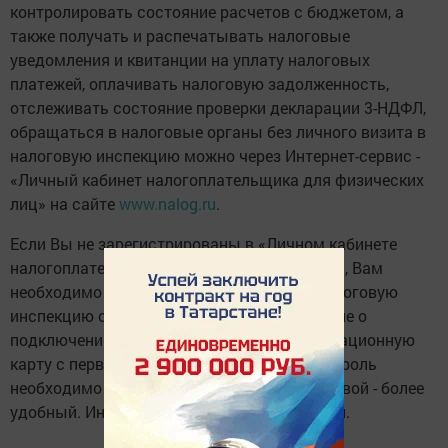
контролировать состояние расчетов с бюджетом, а
также получать и распечатывать налоговые
уведомления и квитанции на уплату налоговых
платежей, оплачивать налоговую задолженность,
отслеживать состояние проверки декларации 3-НДФЛ,
обращаться в налоговые органы без личного визита в
налоговую инспекцию можно через Интернет-сервис -
«Личный кабинет налогоплательщика для физических
лиц» на сайте
www.nalog.ru
.
Если Вы не зарегистрированы в «Личном кабинете
налогоплательщика для физического лица», Вам
необходимо лично обратиться в любую налоговую
инспекцию с паспортом, написать заявление о
подключении к сервису и получить регистрационную
карту с первичным паролем. Первичный пароль
необходимо сменить в течение месяца на свой - более
удобный. Иначе пароль будет заблокирован.