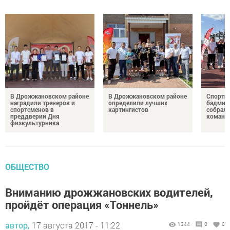
В Дрожжановском районе
В Дрожжановском районе
Спортив
наградили тренеров и
определили лучших
бадминт
спортсменов в
картингистов
собрали
преддверии Дня
команд
физкультурника
ОБЩЕСТВО
Вниманию дрожжановских водителей,
пройдёт операция «Тоннель»
автор,
17 августа 2017 - 11:22
1344
0
0