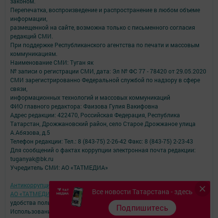
законом.
Перепечатка, воспроизведение и распространение в любом объеме
информации,
размещенной на сайте, возможна только с письменного согласия
редакций СМИ.
При поддержке Республиканского агентства по печати и массовым
коммуникациям.
Наименование СМИ: Туган як
№ записи о регистрации СМИ, дата: Эл № ФС 77 - 78420 от 29.05.2020
СМИ зарегистрированно Федеральной службой по надзору в сфере
связи,
информационных технологий и массовых коммуникаций
ФИО главного редактора: Фаизова Гулия Вакифовна
Адрес редакции: 422470, Российская Федерация, Республика
Татарстан, Дрожжановский район, село Старое Дрожжаное улица
А.Абязова, д.5
Телефон редакции: Тел.: 8 (843-75) 2-26-42 Факс: 8 (843-75) 2-23-43
Для сообщений о фактах коррупции электронная почта редакции:
tuganyak@bk.ru
Учредитель СМИ: АО «ТАТМЕДИА»
Антикоррупционная политика
Все новости Татарстана - здесь
АО «ТАТМЕДИА» использует «cookie»
для персонализации сервисов и
удобства пользователей сайтом.
Подпишитесь
Использование «cookie» можно отменить в настройках браузера.