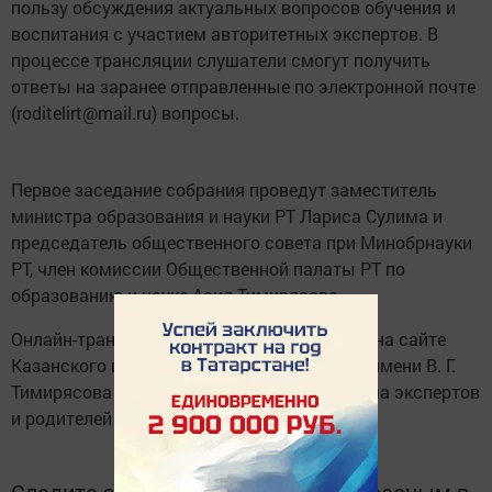
пользу обсуждения актуальных вопросов обучения и
воспитания с участием авторитетных экспертов. В
процессе трансляции слушатели смогут получить
ответы на заранее отправленные по электронной почте
(roditelirt@mail.ru) вопросы.
Первое заседание собрания проведут заместитель
министра образования и науки РТ Лариса Сулима и
председатель общественного совета при Минобрнауки
РТ, член комиссии Общественной палаты РТ по
образованию и науке Асия Тимирясова.
Онлайн-трансляция встречи будет вестись на сайте
Казанского инновационного университета имени В. Г.
Тимирясова (https://ieml.ru/). Первая встреча экспертов
и родителей продлится с 12.00 до 13.30.