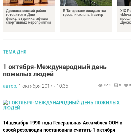
Дрожжановский район
В Татарстане ожидаются
XIX Рел
готовится к Дню
грозы и сильный ветер
«Мочале
физкультурника: афиша
прошли
спортивных мероприятий
Дрожжа
ТЕМА ДНЯ
1 октября-Международный день
пожилых людей
автор,
1 октября 2017 - 10:35
1513
0
0
14 декабря 1990 года Генеральная Ассамблея ООН в
своей резолюции постановила считать 1 октября