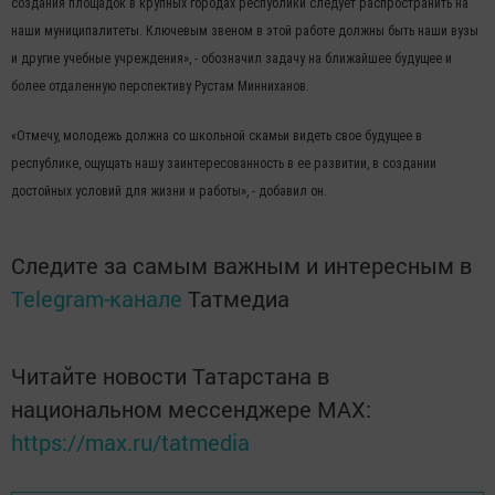
создания площадок в крупных городах республики следует распространить на
наши муниципалитеты. Ключевым звеном в этой работе должны быть наши вузы
и другие учебные учреждения», - обозначил задачу на ближайшее будущее и
более отдаленную перспективу Рустам Минниханов.
«Отмечу, молодежь должна со школьной скамьи видеть свое будущее в
республике, ощущать нашу заинтересованность в ее развитии, в создании
достойных условий для жизни и работы», - добавил он.
Следите за самым важным и интересным в
Telegram-канале
Татмедиа
Читайте новости Татарстана в
национальном мессенджере MАХ:
https://max.ru/tatmedia