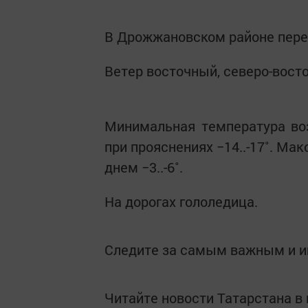
В Дрожжановском районе перем
Ветер восточный, северо-восто
Минимальная температура возд
при прояснениях −14..-17˚. М
днем −3..-6˚.
На дорогах гололедица.
Следите за самым важным и 
Читайте новости Татарстана 