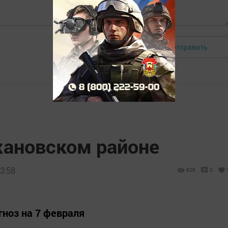
Отправить
Авторизоваться
ановском районе
3:58
626
0
ноз на 7 февраля