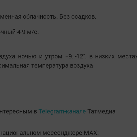
енная облачность. Без осадков.
чный 4-9 м/с.
уха ночью и утром −9..-12˚, в низких места
аксимальная температура воздуха
интересным в
Telegram-канале
Татмедиа
в национальном мессенджере MАХ: