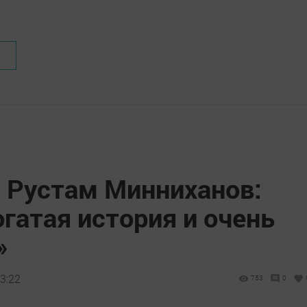
а Рустам Минниханов:
огатая история и очень
»
3:22
753
0