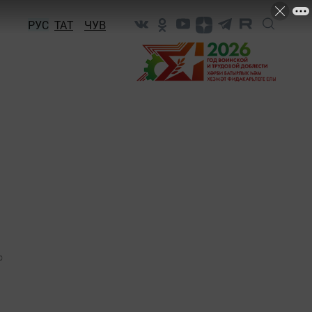
РУС
ТАТ
ЧУВ
0