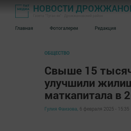
НОВОСТИ ДРОЖЖАНОВ
Газета "Туган як" - Дрожжановский район
Главная
Фотогалереи
Редакция
ОБЩЕСТВО
Свыше 15 тысяч
улучшили жилищ
маткапитала в 2
Гулия Фаизова,
6 февраля 2025 - 15:35