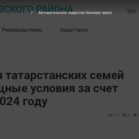
СКОГО РАЙОНА
16+
5
Автоматическое закрытие баннера через
Рекламодателям
Наши Герои
 татарстанских семей
ные условия за счет
024 году
716
0